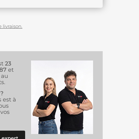
 livraison.
st
23
987
et
au
s.
 ?
s est à
ous
vos
 expert