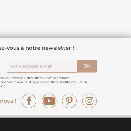
z-vous à notre newsletter !
pte de recevoir des offres commerciales
rmément à
la politique de confidentialité de Décor
unt
Facebook
YouTube
Pinterest
Instagram
nous !