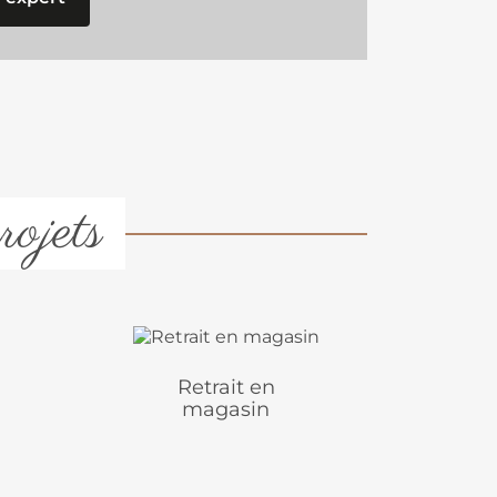
rojets
Retrait en
magasin