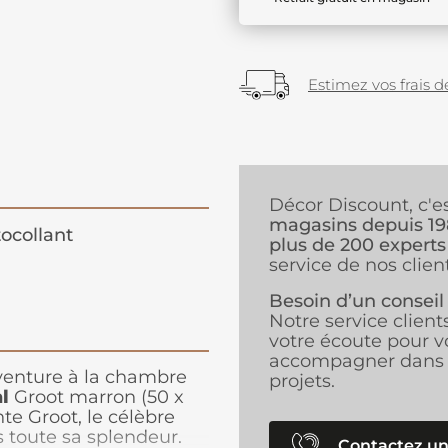
Estimez vos frais de
Décor Discount, c'e
magasins depuis 1
ocollant
plus de 200 experts
service de nos client
Besoin d’un conseil
Notre service client
votre écoute pour v
accompagner dans 
venture à la chambre
projets.
l
Groot marron (50 x
te Groot, le célèbre
 toute sa splendeur.
Contactez un