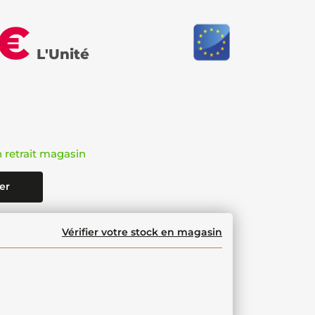
 €
L'Unité
n retrait magasin
er
Vérifier votre stock en magasin