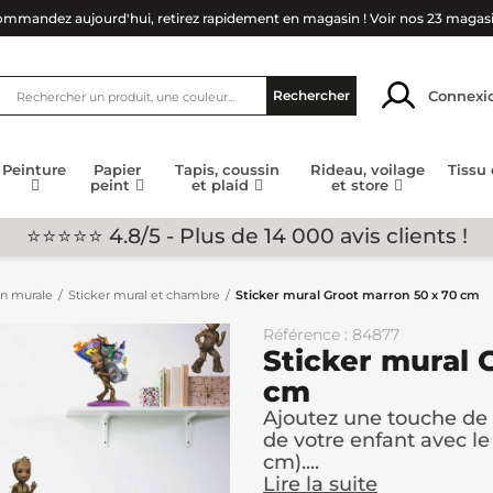
mmandez aujourd'hui, retirez rapidement en magasin !
Voir nos 23 magas
Connexi
Rechercher
Peinture
Papier
Tapis, coussin
Rideau, voilage
Tissu
peint
et plaid
et store
⭐⭐⭐⭐⭐ 4.8/5 - Plus de 14 000 avis clients !
on murale
Sticker mural et chambre
Sticker mural Groot marron 50 x 70 cm
Référence : 84877
Sticker mural 
cm
Ajoutez une touche de 
de votre enfant avec le
cm)....
Lire la suite