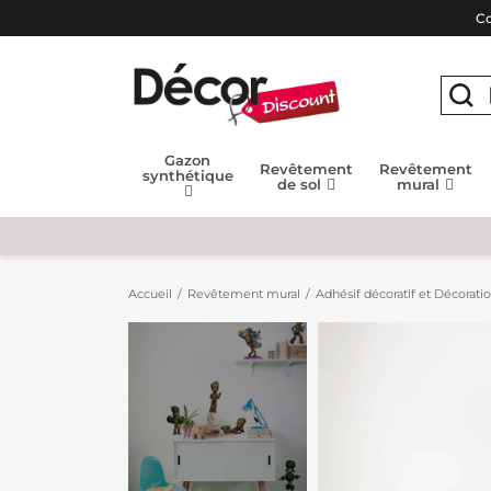
Co
Gazon
Revêtement
Revêtement
synthétique
de sol
mural
Accueil
Revêtement mural
Adhésif décoratif et Décorati