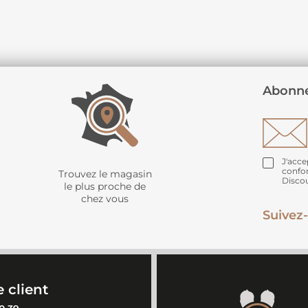
Abonne
J'acce
confo
Trouvez le magasin
Disco
le plus proche de
chez vous
Suivez-
 client