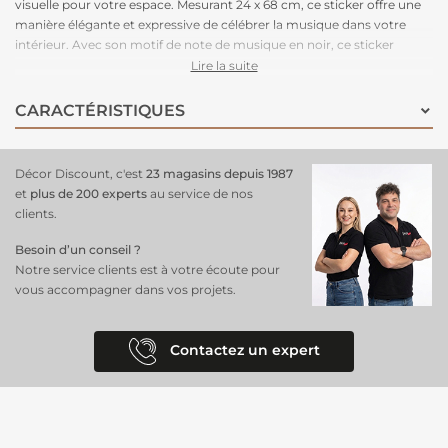
visuelle pour votre espace. Mesurant 24 x 68 cm, ce sticker offre une
manière élégante et expressive de célébrer la musique dans votre
intérieur. Avec son motif de note de musique en noir, ce sticker
ajoute une touche de sophistication et de dynamisme à vos murs.
Lire la suite
Grâce à son adhésif de qualité, l'application est simple et garantit une
tenue durable. Exprimez votre passion pour la musique avec notre
CARACTÉRISTIQUES
sticker mural décor note de musique noir.
Décor Discount, c'est
23 magasins depuis 1987
et
plus de 200 experts
au service de nos
clients.
Besoin d’un conseil ?
Notre service clients est à votre écoute pour
vous accompagner dans vos projets.
Contactez un expert