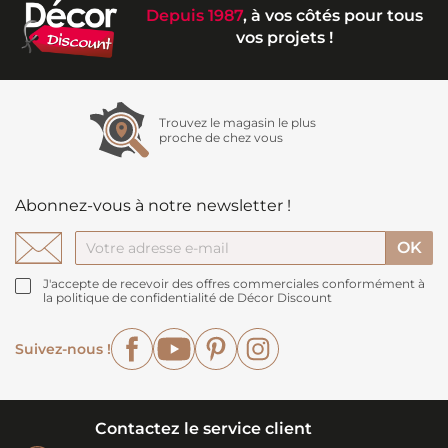
Depuis 1987
, à vos côtés pour tous
vos projets !
Trouvez le magasin le plus
proche de chez vous
Abonnez-vous à notre newsletter !
J'accepte de recevoir des offres commerciales conformément à
la politique de confidentialité de Décor Discount
Facebook
YouTube
Pinterest
Instagram
Suivez-nous !
Contactez le service client