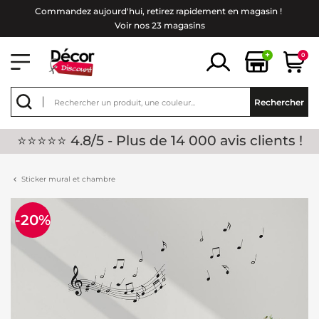
Commandez aujourd'hui, retirez rapidement en magasin !
Voir nos 23 magasins
+
0
Rechercher
⭐⭐⭐⭐⭐ 4.8/5 - Plus de 14 000 avis clients !
Sticker mural et chambre
-20%