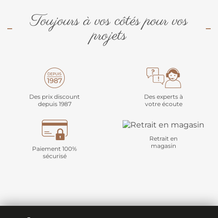
Toujours à vos côtés pour vos
projets
Des prix discount
Des experts à
depuis 1987
votre écoute
Retrait en
magasin
Paiement 100%
sécurisé