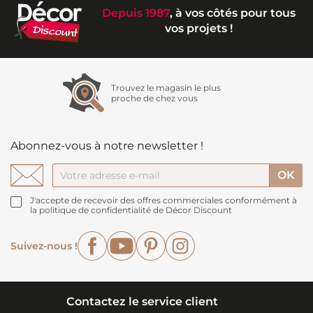
Depuis 1987
, à vos côtés pour tous
vos projets !
Trouvez le magasin le plus
proche de chez vous
Abonnez-vous à notre newsletter !
J'accepte de recevoir des offres commerciales conformément à
la politique de confidentialité de Décor Discount
Facebook
YouTube
Pinterest
Instagram
Suivez-nous !
Contactez le service client