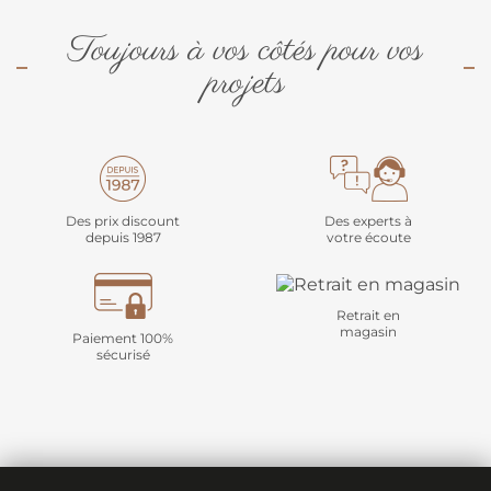
Toujours à vos côtés pour vos
projets
Des prix discount
Des experts à
depuis 1987
votre écoute
Retrait en
magasin
Paiement 100%
sécurisé