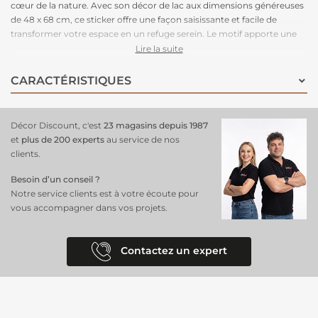
cœur de la nature. Avec son décor de lac aux dimensions généreuses
de 48 x 68 cm, ce sticker offre une façon saisissante et facile de
transformer votre espace en un refuge serein. Le motif apporte une
ambiance paisible et ressourçante à votre intérieur, créant une
Lire la suite
atmosphère relaxante et harmonieuse. Grâce à son adhésif de qualité,
l'application est simple et garantit une tenue durable.
CARACTÉRISTIQUES
Décor Discount, c'est
23 magasins depuis 1987
et
plus de 200 experts
au service de nos
clients.
Besoin d’un conseil ?
Notre service clients est à votre écoute pour
vous accompagner dans vos projets.
Contactez un expert