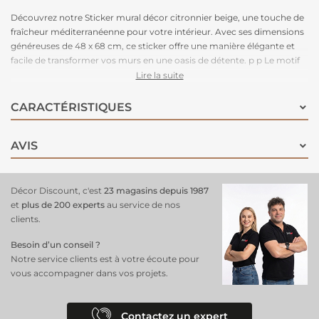
Découvrez notre Sticker mural décor citronnier beige, une touche de
fraîcheur méditerranéenne pour votre intérieur. Avec ses dimensions
généreuses de 48 x 68 cm, ce sticker offre une manière élégante et
facile de transformer vos murs en une oasis de détente. p p Le motif
de citronnier beige apporte une atmosphère lumineuse et vivifiante à
Lire la suite
votre espace, créant une ambiance chaleureuse et accueillante.
CARACTÉRISTIQUES
AVIS
Décor Discount, c'est
23 magasins depuis 1987
et
plus de 200 experts
au service de nos
clients.
Besoin d’un conseil ?
Notre service clients est à votre écoute pour
vous accompagner dans vos projets.
Contactez un expert