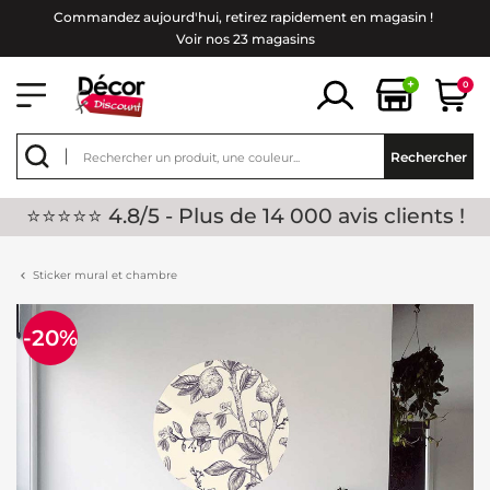
Commandez aujourd'hui, retirez rapidement en magasin !
Voir nos 23 magasins
+
0
Rechercher
⭐⭐⭐⭐⭐ 4.8/5 - Plus de 14 000 avis clients !
Sticker mural et chambre
-20%