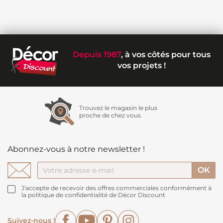
Depuis 1987
, à vos côtés pour tous
vos projets !
Trouvez le magasin le plus
proche de chez vous
Abonnez-vous à notre newsletter !
J'accepte de recevoir des offres commerciales conformément à
la politique de confidentialité de Décor Discount
Facebook
YouTube
Pinterest
Instagram
Suivez-nous !