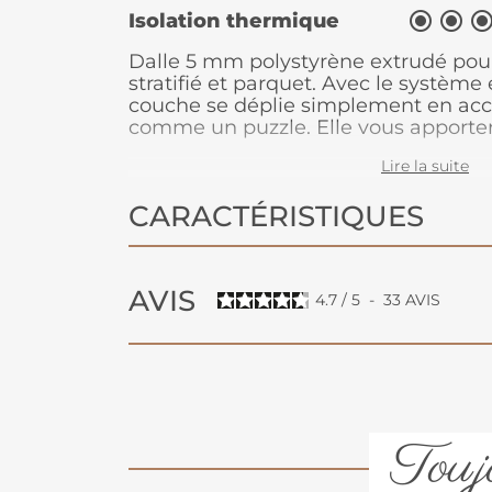


Isolation thermique
Dalle 5 mm polystyrène extrudé pou
stratifié et parquet. Avec le système 
couche se déplie simplement en acco
comme un puzzle. Elle vous apporter
et thermique que vous attendiez.
Lire la suite
CARACTÉRISTIQUES
AVIS
4.7
/
5
-
33
AVIS
Toujo