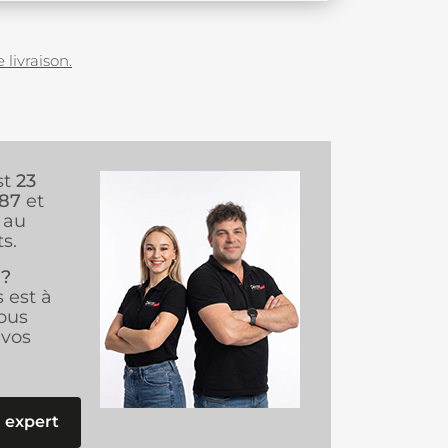
 livraison.
st
23
987
et
au
s.
 ?
s est à
ous
vos
 expert