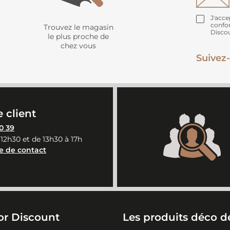
J'acce
confo
Trouvez le magasin
Disco
le plus proche de
chez vous
Suivez-
 client
0 39
 12h30 et de 13h30 à 17h
e de contact
or Discount
Les produits déco de