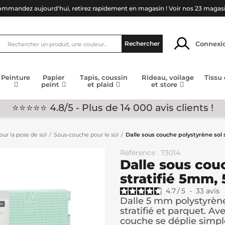
mmandez aujourd'hui, retirez rapidement en magasin !
Voir nos 23 magas
Connexi
Rechercher
Peinture
Papier
Tapis, coussin
Rideau, voilage
Tissu
peint
et plaid
et store
⭐⭐⭐⭐⭐ 4.8/5 - Plus de 14 000 avis clients !
ur la pose de sol
Sous-couche pour le sol
Dalle sous couche polystyrène sol 
Référence : 73014
Dalle sous cou
stratifié 5mm,
4.7
/
5
-
33
avis
Dalle 5 mm polystyrèn
stratifié et parquet. Av
couche se déplie simpl