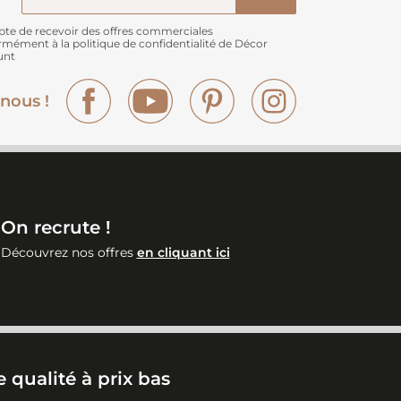
pte de recevoir des offres commerciales
rmément à
la politique de confidentialité de Décor
unt
Facebook
YouTube
Pinterest
Instagram
nous !
On recrute !
Découvrez nos offres
en cliquant ici
 qualité à prix bas