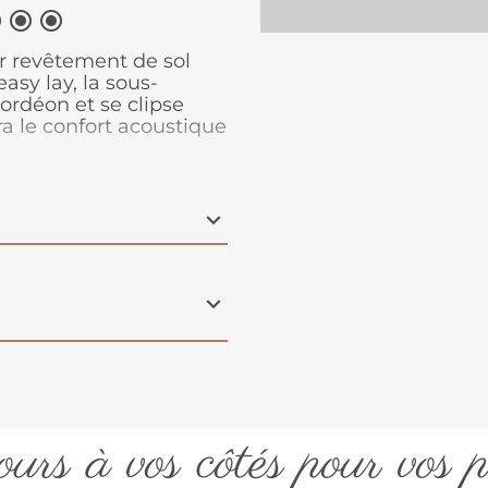



r revêtement de sol
easy lay, la sous-
rdéon et se clipse
a le confort acoustique
urs à vos côtés pour vos p