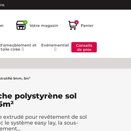
ins
+
0
on
Votre magasin
Panier
 d'ameublement et
Evènementiel
Conseils
toile cirée
de pros
stratifié 5mm, 5m²
che polystyrène sol
 5m²
e extrudé pour revêtement de sol
ec le système easy lay, la sous-
ement...