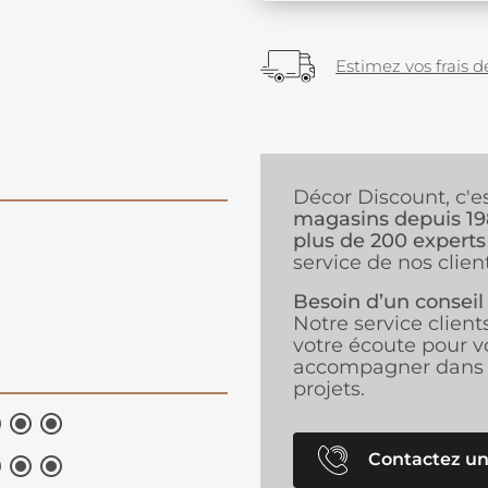
Estimez vos frais de
Décor Discount, c'e
magasins depuis 1
plus de 200 experts
service de nos client
Besoin d’un conseil
Notre service client
votre écoute pour v
accompagner dans 
projets.



Contactez un


