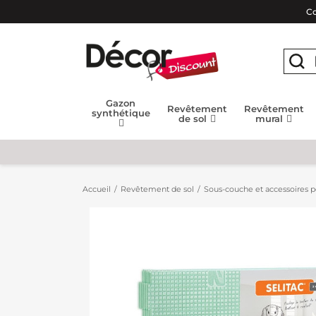
Co
Gazon
Revêtement
Revêtement
synthétique
de sol
mural
Accueil
Revêtement de sol
Sous-couche et accessoires po