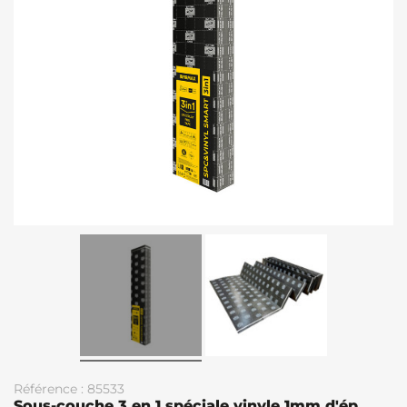
Référence : 85533
Sous-couche 3 en 1 spéciale vinyle 1mm d'ép.