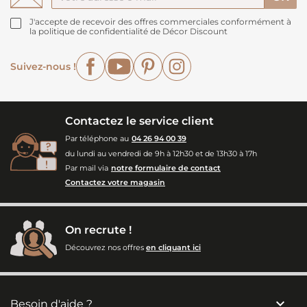
J'accepte de recevoir des offres commerciales conformément à
la politique de confidentialité de Décor Discount
Facebook
YouTube
Pinterest
Instagram
Suivez-nous !
Contactez le service client
Par téléphone au
04 26 94 00 39
du lundi au vendredi de 9h à 12h30 et de 13h30 à 17h
Par mail via
notre formulaire de contact
Contactez votre magasin
On recrute !
Découvrez nos offres
en cliquant ici

Besoin d'aide ?