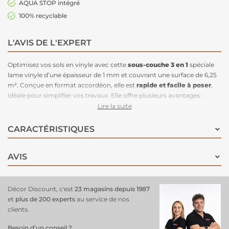
AQUA STOP intégré
100% recyclable
L'AVIS DE L'EXPERT
Optimisez vos sols en vinyle avec cette
sous-couche 3 en 1
spéciale
lame vinyle d’une épaisseur de 1 mm et couvrant une surface de 6,25
m². Conçue en format accordéon, elle est
rapide et facile à poser
,
idéale pour simplifier vos travaux. Elle offre plusieurs avantages :
réduction des bruits d’ambiance, protection contre l’humidité grâce à
Lire la suite
son pare-vapeur intégré, et une bande de jonction auto-adhésive
pour assembler aisément les coupes entre elles. Une solution
CARACTÉRISTIQUES
pratique et efficace pour améliorer le confort et la
durabilité de vos
sols vinyles
.
AVIS
Décor Discount, c'est
23 magasins depuis 1987
et
plus de 200 experts
au service de nos
clients.
Besoin d’un conseil ?