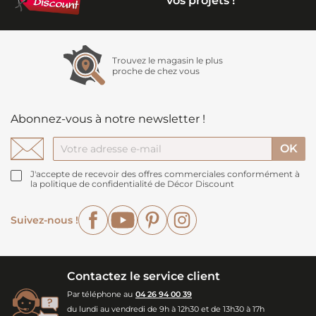
vos projets !
Trouvez le magasin le plus
proche de chez vous
Abonnez-vous à notre newsletter !
J'accepte de recevoir des offres commerciales conformément à
la politique de confidentialité de Décor Discount
Facebook
YouTube
Pinterest
Instagram
Suivez-nous !
Contactez le service client
Par téléphone au
04 26 94 00 39
du lundi au vendredi de 9h à 12h30 et de 13h30 à 17h