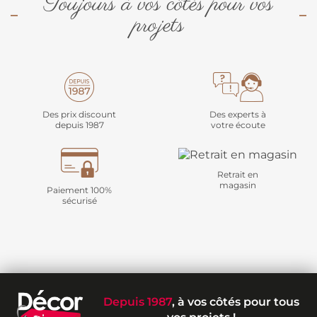
Toujours à vos côtés pour vos
projets
Des prix discount
Des experts à
depuis 1987
votre écoute
Retrait en
magasin
Paiement 100%
sécurisé
Depuis 1987
, à vos côtés pour tous