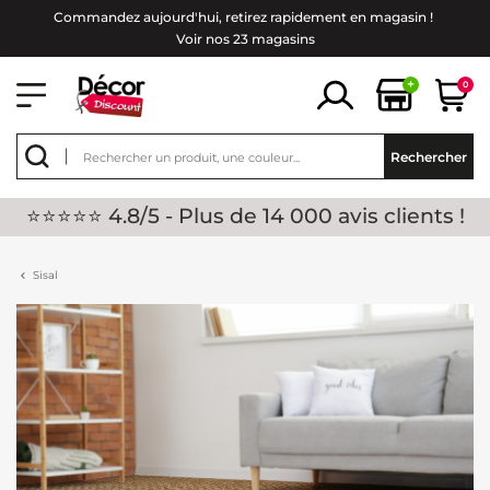
Commandez aujourd'hui, retirez rapidement en magasin !
Voir nos 23 magasins
+
0
Rechercher
⭐⭐⭐⭐⭐ 4.8/5 - Plus de 14 000 avis clients !
Sisal