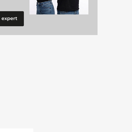
 expert