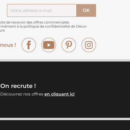
pte de recevoir des offres commerciales
rmément à
la politique de confidentialité de Décor
unt
Facebook
YouTube
Pinterest
Instagram
nous !
On recrute !
Découvrez nos offres
en cliquant ici