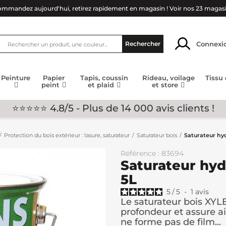
mmandez aujourd'hui, retirez rapidement en magasin !
Voir nos 23 magas
Connexi
Rechercher
Peinture
Papier
Tapis, coussin
Rideau, voilage
Tissu
peint
et plaid
et store
⭐⭐⭐⭐⭐ 4.8/5 - Plus de 14 000 avis clients !
Protection du bois extérieur : lasure, saturateur
Saturateur bois
Saturateur hyd
Référence : 83694
Saturateur hyd
5L
5
/
5
-
1
avis
Le saturateur bois XYLE
profondeur et assure ai
ne forme pas de film...