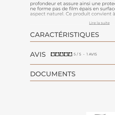
profondeur et assure ainsi une protec
ne forme pas de film épais en surface
aspect naturel. Ce produit convient 
comme les résineux, difficilement 
Lire la suite
lasures traditionnelles. Le produit es
pour les bois de type éxotiques où n
CARACTÉRISTIQUES
recommandons de diluer le saturate
Spirit pour faciliter l'accroche perme
naturel du bois. S'utilise sur les menu
AVIS
5
/
5
-
1
AVIS
DOCUMENTS