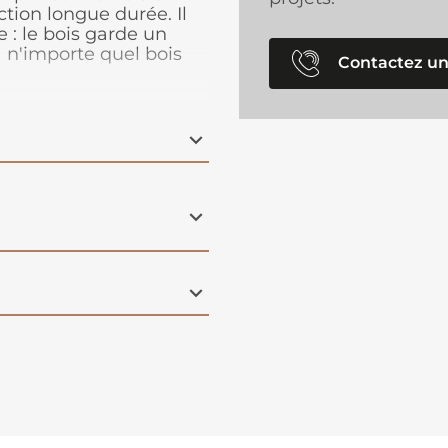
tion longue durée. Il
 : le bois garde un
à n'importe quel bois
Contactez un
impregnable avec des
t prêt à l'emploi sauf
ous vous
ur à 10 % de White
t de conserver l'aspect
iseries et terrasse.