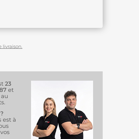
 livraison.
st
23
987
et
au
s.
 ?
s est à
ous
vos