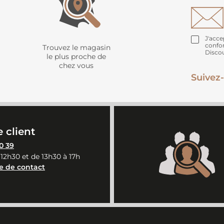
J'acce
confo
Trouvez le magasin
Disco
le plus proche de
chez vous
Suivez-
 client
0 39
 12h30 et de 13h30 à 17h
e de contact