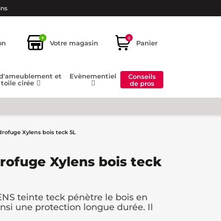
ins
+
0
on
Votre magasin
Panier
 d'ameublement et
Evènementiel
Conseils
toile cirée
de pros
rofuge Xylens bois teck 5L
rofuge Xylens bois teck
NS teinte teck pénètre le bois en
nsi une protection longue durée. Il