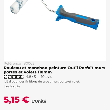
Référence : 80063
Rouleau et manchon peinture Outil Parfait murs
portes et volets 110mm
4.8
/
5
-
10
avis
Idéal pour des finitions du type : mur, porte et volet.
Lire la suite
5,15 €
L'Unité