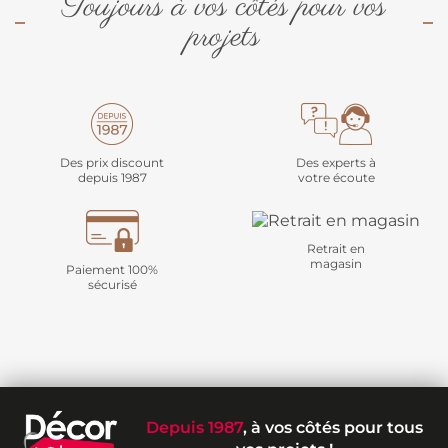
Toujours à vos côtés pour vos
projets
Des prix discount
Des experts à
depuis 1987
votre écoute
Retrait en
magasin
Paiement 100%
sécurisé
Depuis 1987
, à vos côtés pour tous