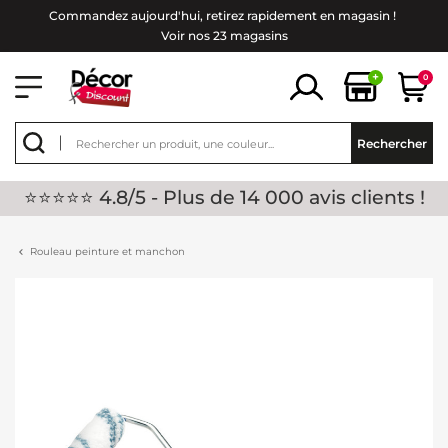
Commandez aujourd'hui, retirez rapidement en magasin !
Voir nos 23 magasins
+
0
Rechercher
⭐⭐⭐⭐⭐ 4.8/5 - Plus de 14 000 avis clients !
Rouleau peinture et manchon