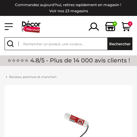
Commandez aujourd'hui, retirez rapidement en magasin !
Voir nos 23 magasins
+
0
Rechercher
⭐⭐⭐⭐⭐ 4.8/5 - Plus de 14 000 avis clients !
Rouleau peinture et manchon