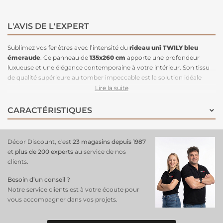
L'AVIS DE L'EXPERT
Sublimez vos fenêtres avec l’intensité du
rideau uni TWILY bleu
émeraude
. Ce panneau de
135x260 cm
apporte une profondeur
luxueuse et une élégance contemporaine à votre intérieur. Son tissu
de qualité supérieure au tomber impeccable est la solution idéale
pour structurer votre décoration tout en créant une atmosphère chic
Lire la suite
et enveloppante.
CARACTÉRISTIQUES
Décor Discount, c'est
23 magasins depuis 1987
et
plus de 200 experts
au service de nos
clients.
Besoin d’un conseil ?
Notre service clients est à votre écoute pour
vous accompagner dans vos projets.