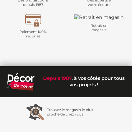
Des prix discount
Des experts à
depuis 1987
votre écoute
Retrait en
magasin
Paiement 100%
sécurisé
Depuis 1987
, à vos côtés pour tous
vos projets !
Trouvez le magasin le plus
proche de chez vous