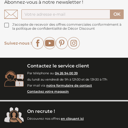
Abonnez-vous à notre newsletter !
J'accepte de recevoir des offres commerciales conformément à
la politique de confidentialité de Décor Discount
Facebook
YouTube
Pinterest
Instagram
Suivez-nous !
Contactez le service client
Par téléphone au
04 26 94 00 39
du lundi au vendredi de 9h à 12h30 et de 13h30 à 17h
Par mail via
notre formulaire de contact
Contactez votre magasin
On recrute !
Découvrez nos offres
en cliquant ici