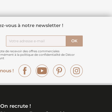
z-vous à notre newsletter !
pte de recevoir des offres commerciales
rmément à
la politique de confidentialité de Décor
unt
Facebook
YouTube
Pinterest
Instagram
nous !
On recrute !