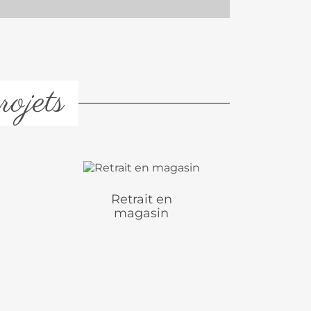
rojets
Retrait en
magasin