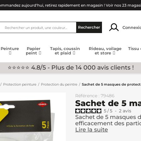
mmandez aujourd'hui, retirez rapidement en magasin !
Voir nos 23 magas
Connexi
Rechercher
Peinture
Papier
Tapis, coussin
Rideau, voilage
Tissu
peint
et plaid
et store
⭐⭐⭐⭐⭐ 4.8/5 - Plus de 14 000 avis clients !
Protection peinture
Protection du peintre
Sachet de 5 masques de protect
Référence : 79486
Sachet de 5 m
5
/
5
-
2
avis
Sachet de 5 masques d
efficacement des partic
Lire la suite