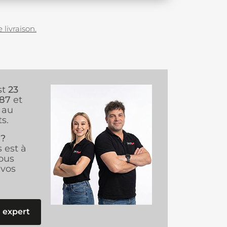
 livraison.
st
23
987
et
au
s.
 ?
s est à
ous
vos
 expert