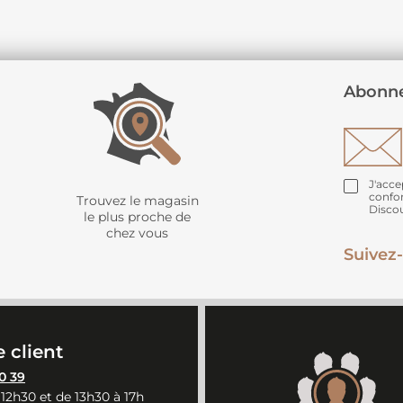
Abonne
J'acce
confo
Trouvez le magasin
Disco
le plus proche de
chez vous
Suivez-
 client
0 39
 12h30 et de 13h30 à 17h