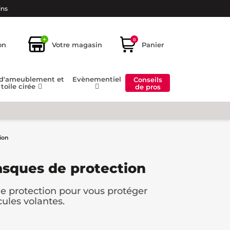
ins
+
0
on
Votre magasin
Panier
 d'ameublement et
Evènementiel
Conseils
toile cirée
de pros
ion
asques de protection
e protection pour vous protéger
ules volantes.