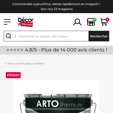
Commandez aujourd'hui, retirez rapidement en magasin !
Voir nos 23 magasins
+
0
Rechercher
⭐⭐⭐⭐⭐ 4.8/5 - Plus de 14 000 avis clients !
Sous-couche placo et plâtre
PROMO