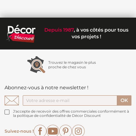
Depuis 1987
, à vos côtés pour tous
vos projets !
Trouvez le magasin le plus
proche de chez vous
Abonnez-vous à notre newsletter !
J'accepte de recevoir des offres commerciales conformément à
la politique de confidentialité de Décor Discount
Facebook
YouTube
Pinterest
Instagram
Suivez-nous !