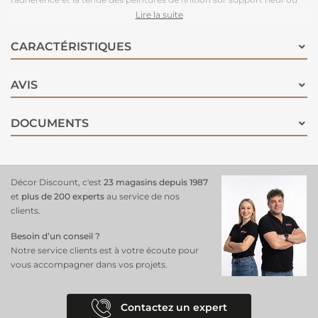
ancien. La sous-couche Arto Premium est l'achat malin à saisir pour
Lire la suite
vos travaux de rafraîchissemnts. Sous-couche prête à l'emploi, sèche
au toucher en 1 heure et recouvrable entre 4 et 6 heures. Possibilité de
CARACTÉRISTIQUES
dilution à l'eau jusqu'à 5% si nécessaire.
AVIS
DOCUMENTS
Décor Discount, c'est
23 magasins depuis 1987
et
plus de 200 experts
au service de nos
clients.
Besoin d’un conseil ?
Notre service clients est à votre écoute pour
vous accompagner dans vos projets.
Contactez un expert