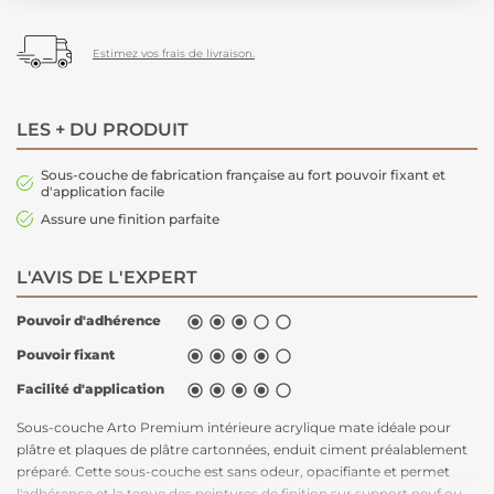
Estimez vos frais de livraison.
LES + DU PRODUIT
Sous-couche de fabrication française au fort pouvoir fixant et
d'application facile
Assure une finition parfaite
L'AVIS DE L'EXPERT
Pouvoir d'adhérence





Pouvoir fixant





Facilité d'application





Sous-couche Arto Premium intérieure acrylique mate idéale pour
plâtre et plaques de plâtre cartonnées, enduit ciment préalablement
préparé. Cette sous-couche est sans odeur, opacifiante et permet
l'adhérence et la tenue des peintures de finition sur support neuf ou