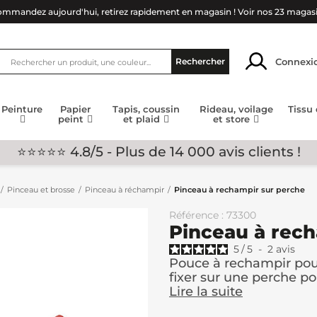
mmandez aujourd'hui, retirez rapidement en magasin !
Voir nos 23 magas
Connexi
Rechercher
Peinture
Papier
Tapis, coussin
Rideau, voilage
Tissu
peint
et plaid
et store
⭐⭐⭐⭐⭐ 4.8/5 - Plus de 14 000 avis clients !
Pinceau et brosse
Pinceau à réchampir
Pinceau à rechampir sur perche
Référence : 73300
Pinceau à rech
5
/
5
-
2
avis
Pouce à rechampir pour 
fixer sur une perche po
Lire la suite