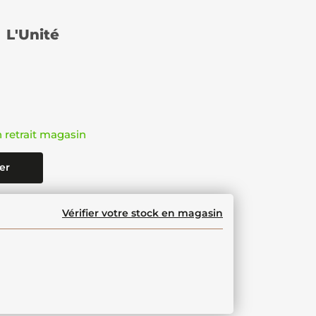
L'Unité
n retrait magasin
er
Vérifier votre stock en magasin