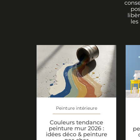
conse
pos
libè
les
Peinture intérieure
Couleurs tendance
peinture mur 2026 :
pe
idées déco & peinture