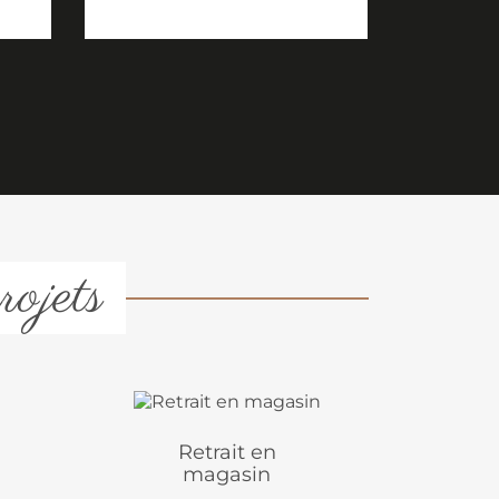
rojets
Retrait en
magasin