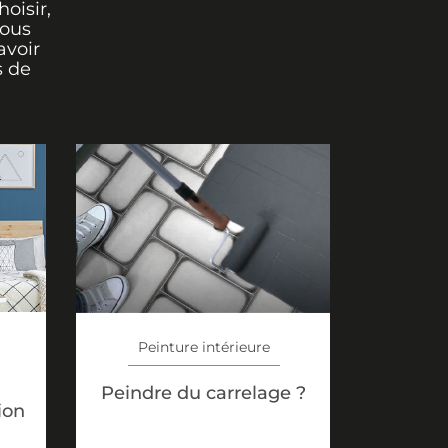
oisir,
vous
avoir
s de
Peinture intérieure
Peindre du carrelage ?
ion