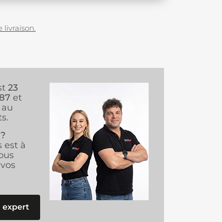
 livraison.
st
23
987
et
au
s.
 ?
s est à
ous
vos
 expert