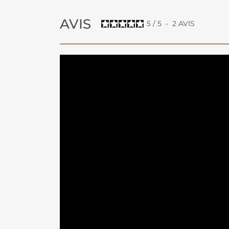
AVIS
5
/
5
-
2
AVIS