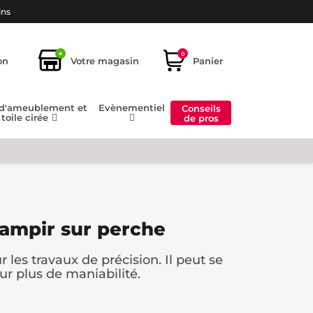
ins
+
0
on
Votre magasin
Panier
 d'ameublement et
Evènementiel
Conseils
toile cirée
de pros
ampir sur perche
les travaux de précision. Il peut se
ur plus de maniabilité.