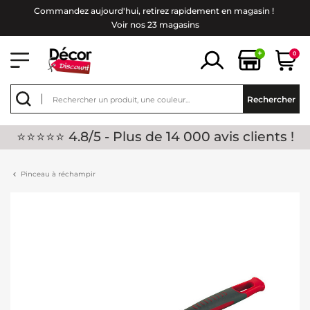
Commandez aujourd'hui, retirez rapidement en magasin !
Voir nos 23 magasins
+
0
Rechercher
⭐⭐⭐⭐⭐ 4.8/5 - Plus de 14 000 avis clients !
Pinceau à réchampir