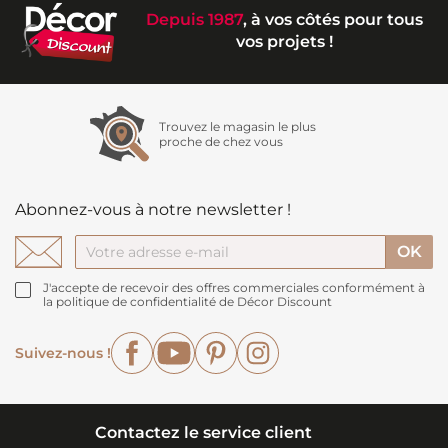
Depuis 1987
, à vos côtés pour tous
vos projets !
Trouvez le magasin le plus
proche de chez vous
Abonnez-vous à notre newsletter !
J'accepte de recevoir des offres commerciales conformément à
la politique de confidentialité de Décor Discount
Facebook
YouTube
Pinterest
Instagram
Suivez-nous !
Contactez le service client