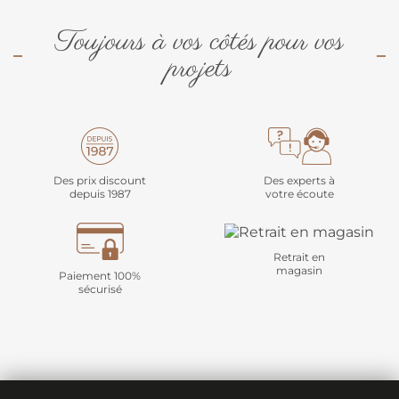
Toujours à vos côtés pour vos
projets
Des prix discount
Des experts à
depuis 1987
votre écoute
Retrait en
magasin
Paiement 100%
sécurisé