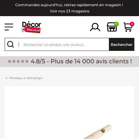
Commandez aujourd'hui, retirez rapidement en magasin !
Voir nos 23 magasins
+
0
Rechercher
⭐⭐⭐⭐⭐ 4.8/5 - Plus de 14 000 avis clients !
Pinceau à réchampir