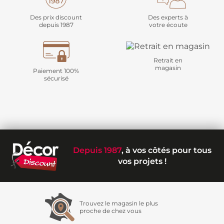
Des prix discount
Des experts à
depuis 1987
votre écoute
Retrait en
magasin
Paiement 100%
sécurisé
Depuis 1987
, à vos côtés pour tous
vos projets !
Trouvez le magasin le plus
proche de chez vous