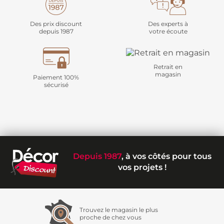
Des prix discount
Des experts à
depuis 1987
votre écoute
Retrait en
magasin
Paiement 100%
sécurisé
Depuis 1987
, à vos côtés pour tous
vos projets !
Trouvez le magasin le plus
proche de chez vous