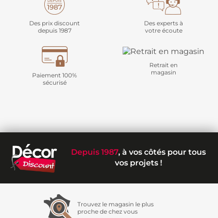
Des prix discount
Des experts à
depuis 1987
votre écoute
Retrait en
magasin
Paiement 100%
sécurisé
Depuis 1987
, à vos côtés pour tous
vos projets !
Trouvez le magasin le plus
proche de chez vous