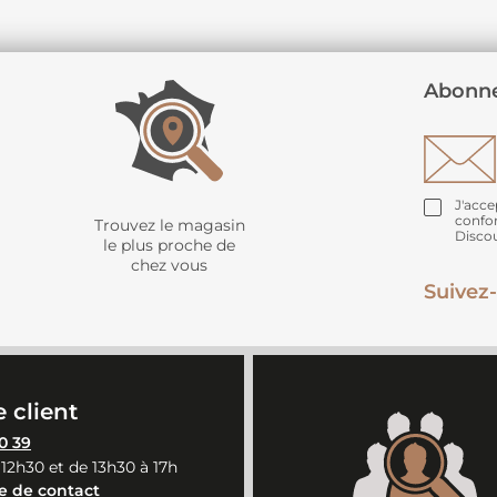
Abonne
J'acce
confo
Trouvez le magasin
Disco
le plus proche de
chez vous
Suivez-
 client
0 39
 12h30 et de 13h30 à 17h
e de contact