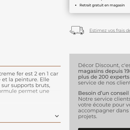
Retrait gratuit en magasin
Estimez vos frais de
Décor Discount, c'e
magasins depuis 1
reme fer est 2 en 1 car
plus de 200 experts
 et la peinture. Elle
service de nos client
sur supports bruts,
 formule permet une
Besoin d’un conseil
 chocs... Elle est
Notre service client
te adhésion du support.
votre écoute pour v
teintable au comptoir
accompagner dans 
frir une couleur
projets.