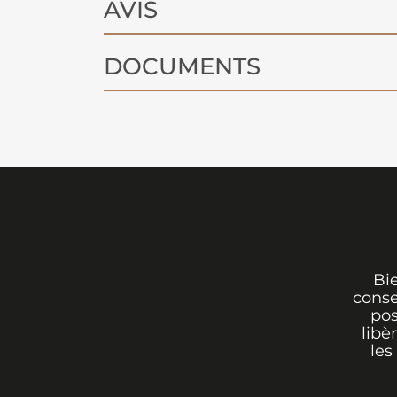
AVIS
DOCUMENTS
Bi
conse
pos
libè
les