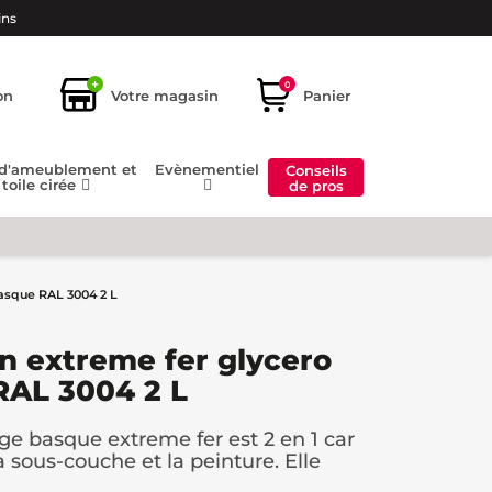
ins
+
0
on
Votre magasin
Panier
 d'ameublement et
Evènementiel
Conseils
toile cirée
de pros
basque RAL 3004 2 L
in extreme fer glycero
RAL 3004 2 L
ge basque extreme fer est 2 en 1 car
la sous-couche et la peinture. Elle