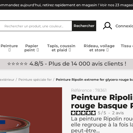
mmandez aujourd'hui, retirez rapidement en magasin !
Voir nos 23 magas
Connexi
Rechercher
Peinture
Papier
Tapis, coussin
Rideau, voilage
Tissu
peint
et plaid
et store
⭐⭐⭐⭐⭐ 4.8/5 - Plus de 14 000 avis clients !
extérieur
Peinture spéciale fer
Peinture Ripolin extreme fer glycero rouge 
Référence : 78361
Peinture Ripol
rouge basque 
5
/
5
-
2
avis
La peinture Ripolin rou
elle regroupe à la fois 
peut-être...