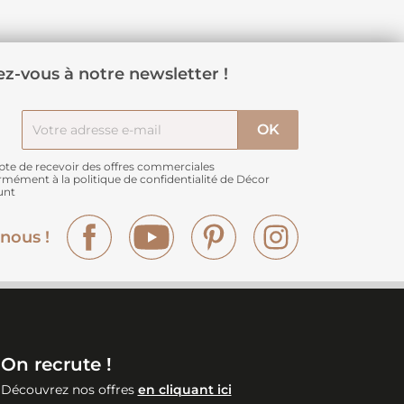
z-vous à notre newsletter !
pte de recevoir des offres commerciales
rmément à
la politique de confidentialité de Décor
unt
Facebook
YouTube
Pinterest
Instagram
nous !
On recrute !
Découvrez nos offres
en cliquant ici