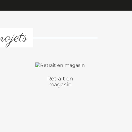
rojets
Retrait en
magasin