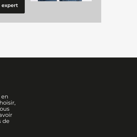
 expert
 en
oisir,
vous
avoir
s de