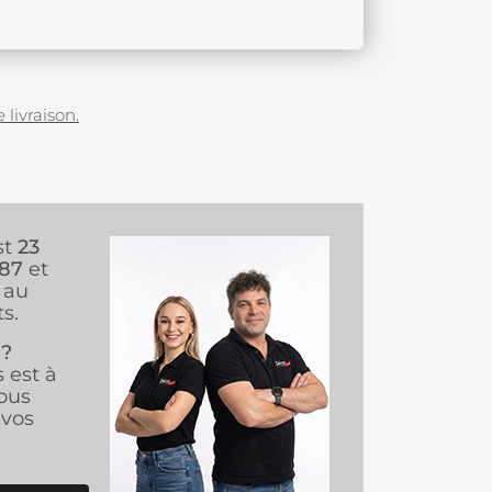
 livraison.
st
23
987
et
au
s.
 ?
s est à
ous
vos