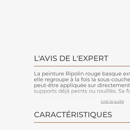
L'AVIS DE L'EXPERT
La peinture Ripolin rouge basque ext
elle regroupe à la fois la sous-couche
peut-être appliquée sur directement 
supports déjà peints ou rouillés. Sa
bonne résistance aux intempéries, UV,
Lire la suite
anticorrosion et assure une excellen
Cette peinture peut existe en blanc 
CARACTÉRISTIQUES
de la machine à teinter, pour vous of
unique. Garantie 7 ans.