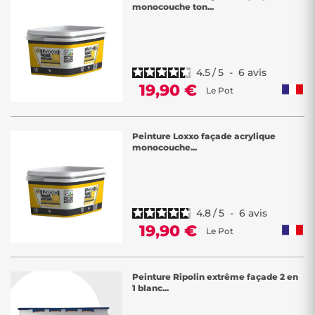
monocouche ton...
4.5
/
5
-
6
avis
19,90 €
Le Pot
Peinture Loxxo façade acrylique
monocouche...
4.8
/
5
-
6
avis
19,90 €
Le Pot
Peinture Ripolin extrême façade 2 en
1 blanc...