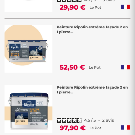
29,90 €
Le Pot
Peinture Ripolin extrême façade 2 en
1 pierre...
52,50 €
Le Pot
Peinture Ripolin extrême façade 2 en
1 pierre...
4.5
/
5
-
2
avis
97,90 €
Le Pot