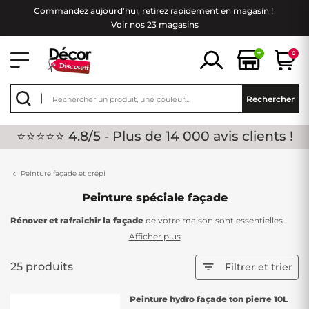
Commandez aujourd'hui, retirez rapidement en magasin !
Voir nos 23 magasins
+
0
Rechercher
⭐⭐⭐⭐⭐ 4.8/5 - Plus de 14 000 avis clients !
Peinture façade et crépi
Peinture spéciale façade
Rénover et rafraichir la façade
de votre maison sont essentielles
pour lui assurer une esthétique pérenne face aux caprices du climat.
Afficher plus
Chez Décor Discount, nous vous présentons une gamme complète
de peintures spécialement conçues pour les façades, vous
25 produits

Filtrer et trier
garantissant une protection durable et un rendu esthétique
irréprochable, et cela à des prix imbattables.
Peinture hydro façade ton pierre 10L