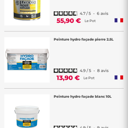
4.7
/
5
-
6
avis
55,90 €
Le Pot
Peinture hydro façade pierre 2.5L
4.9
/
5
-
8
avis
13,90 €
Le Pot
Peinture hydro façade blanc 10L
4.9
/
5
-
9
avis