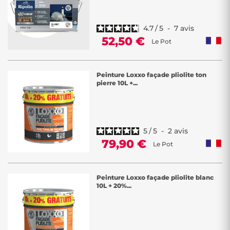
4.7
/
5
-
7
avis
52,50 €
Le Pot
Peinture Loxxo façade pliolite ton
pierre 10L +...
5
/
5
-
2
avis
79,90 €
Le Pot
Peinture Loxxo façade pliolite blanc
10L + 20%...