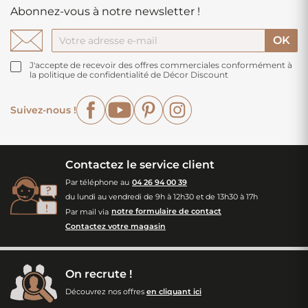
Abonnez-vous à notre newsletter !
J'accepte de recevoir des offres commerciales conformément à
la politique de confidentialité de Décor Discount
Facebook
YouTube
Pinterest
Instagram
Suivez-nous !
Contactez le service client
Par téléphone au
04 26 94 00 39
du lundi au vendredi de 9h à 12h30 et de 13h30 à 17h
Par mail via
notre formulaire de contact
Contactez votre magasin
On recrute !
Découvrez nos offres
en cliquant ici