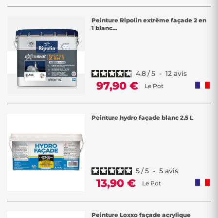
Peinture Ripolin extrême façade 2 en
1 blanc...
4.8
/
5
-
12
avis
97,90 €
Le Pot
Peinture hydro façade blanc 2.5 L
5
/
5
-
5
avis
13,90 €
Le Pot
Peinture Loxxo façade acrylique