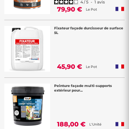
4
/
5
-
1
avis
79,90 €
Le Pot
Fixateur façade durcisseur de surface
5L
45,90 €
Le Pot
Peinture façade multi-supports
extérieur pour...
188,00 €
L'Unité