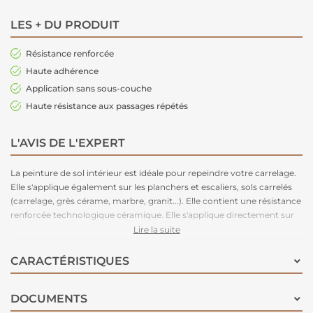
LES + DU PRODUIT
Résistance renforcée
Haute adhérence
Application sans sous-couche
Haute résistance aux passages répétés
L'AVIS DE L'EXPERT
La peinture de sol intérieur est idéale pour repeindre votre carrelage.
Elle s'applique également sur les planchers et escaliers, sols carrelés
(carrelage, grès cérame, marbre, granit...). Elle contient une résistance
renforcée technologique céramique. Elle s'applique directement sur
vos surfaces sans sous-couche, très bonne résistance aux passages et
Lire la suite
à l'adhérence. Infos pratiques : séchage entre 2 couches = 3 heures,
séchage complet = 24 heures.
CARACTÉRISTIQUES
DOCUMENTS