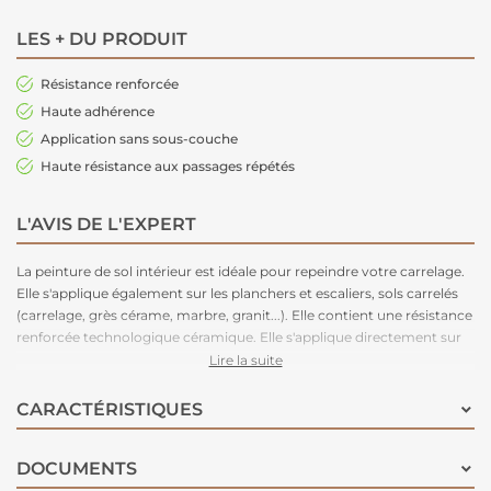
LES + DU PRODUIT
Résistance renforcée
Haute adhérence
Application sans sous-couche
Haute résistance aux passages répétés
L'AVIS DE L'EXPERT
La peinture de sol intérieur est idéale pour repeindre votre carrelage.
Elle s'applique également sur les planchers et escaliers, sols carrelés
(carrelage, grès cérame, marbre, granit...). Elle contient une résistance
renforcée technologique céramique. Elle s'applique directement sur
vos surfaces sans sous-couche, très bonne résistance aux passages et
Lire la suite
à l'adhérence. Infos pratiques : séchage entre 2 couches = 3 heures,
séchage complet = 24 heures.
CARACTÉRISTIQUES
DOCUMENTS