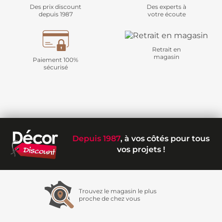
Des prix discount
Des experts à
depuis 1987
votre écoute
Retrait en
magasin
Paiement 100%
sécurisé
Depuis 1987
, à vos côtés pour tous
vos projets !
Trouvez le magasin le plus
proche de chez vous