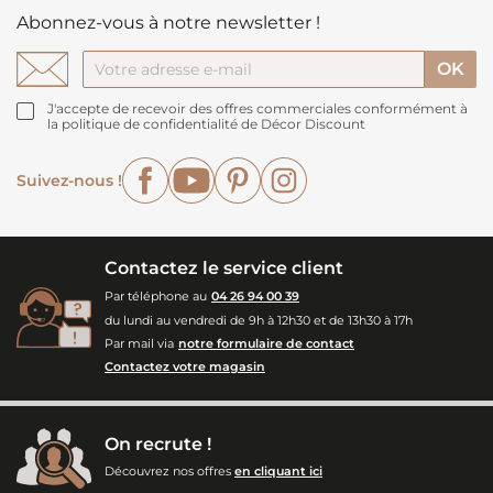
Abonnez-vous à notre newsletter !
J'accepte de recevoir des offres commerciales conformément à
la politique de confidentialité de Décor Discount
Facebook
YouTube
Pinterest
Instagram
Suivez-nous !
Contactez le service client
Par téléphone au
04 26 94 00 39
du lundi au vendredi de 9h à 12h30 et de 13h30 à 17h
Par mail via
notre formulaire de contact
Contactez votre magasin
On recrute !
Découvrez nos offres
en cliquant ici