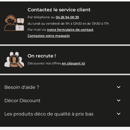
Contactez le service client
Par téléphone au
04 26 94 00 39
du lundi au vendredi de 9h à 12h30 et de 13h30 à 17h
Par mail via
notre formulaire de contact
Contactez votre magasin
On recrute !
Découvrez nos offres
en cliquant ici

Besoin d'aide ?

Décor Discount

Les produits déco de qualité à prix bas