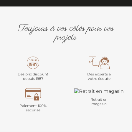
Toujours à vos côtés pour vos
projets
Des prix discount
Des experts à
depuis 1987
votre écoute
Retrait en
magasin
Paiement 100%
sécurisé