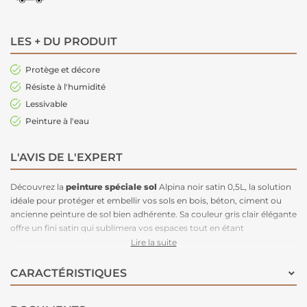
LES + DU PRODUIT
Protège et décore
Résiste à l'humidité
Lessivable
Peinture à l'eau
L'AVIS DE L'EXPERT
Découvrez la
peinture spéciale sol
Alpina noir satin 0,5L, la solution
idéale pour protéger et embellir vos sols en bois, béton, ciment ou
ancienne peinture de sol bien adhérente. Sa couleur gris clair élégante
offre un fini satin qui sublimera vos espaces tout en étant
extrêmement résistante. Grâce à sa résine ultra-résistante, cette
Lire la suite
peinture garantit une excellente tenue même sous les passages de
pneus chauds. De plus, son agent hydrophobe protège durablement
CARACTÉRISTIQUES
contre l'eau et la graisse, assurant une longévité et une facilité
d'entretien accrues. L'agent nivelant intégré permet un meilleur