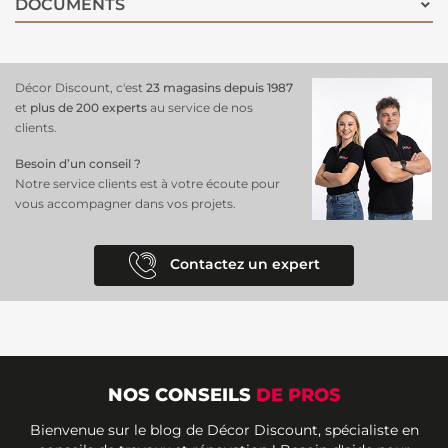
DOCUMENTS
tendu du film de peinture, pour un résultat uniforme et impeccable.
Parfaite pour les garages, ateliers, ou toute surface nécessitant une
protection renforcée, cette peinture est un choix pratique et
esthétique.
Décor Discount, c'est
23 magasins depuis 1987
et
plus de 200 experts
au service de nos
clients.
Besoin d’un conseil ?
Notre service clients est à votre écoute pour
vous accompagner dans vos projets.
Contactez un expert
NOS CONSEILS
DE PROS
Bienvenue sur le blog de Décor Discount, spécialiste en