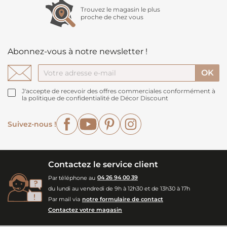
Trouvez le magasin le plus
proche de chez vous
Abonnez-vous à notre newsletter !
J'accepte de recevoir des offres commerciales conformément à
la politique de confidentialité de Décor Discount
Facebook
YouTube
Pinterest
Instagram
Suivez-nous !
Contactez le service client
Par téléphone au
04 26 94 00 39
du lundi au vendredi de 9h à 12h30 et de 13h30 à 17h
Par mail via
notre formulaire de contact
Contactez votre magasin