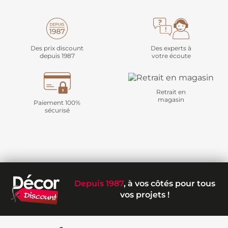
Des prix discount
Des experts à
depuis 1987
votre écoute
Retrait en
magasin
Paiement 100%
sécurisé
Depuis 1987
, à vos côtés pour tous
vos projets !