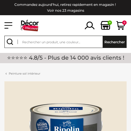
Commandez aujourd'hui, retirez rapidement en magasin !
Voir nos 23 magasins
+
0
Rechercher
⭐⭐⭐⭐⭐ 4.8/5 - Plus de 14 000 avis clients !
Peinture sol intérieur