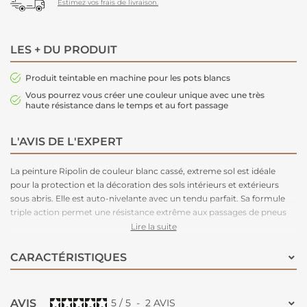
Estimez vos frais de livraison.
LES + DU PRODUIT
Produit teintable en machine pour les pots blancs
Vous pourrez vous créer une couleur unique avec une très
haute résistance dans le temps et au fort passage
L'AVIS DE L'EXPERT
La peinture Ripolin de couleur blanc cassé, extreme sol est idéale
pour la protection et la décoration des sols intérieurs et extérieurs
sous abris. Elle est auto-nivelante avec un tendu parfait. Sa formule
triple action permet une résistance extrême aux passages de pneus
chauds et humides, une résistance aux taches et une haute tenue aux
Lire la suite
rayures et aux chocs. Circulable aux véhicules 10 jours après
l'application.
CARACTÉRISTIQUES
AVIS
5
/
5
-
2
AVIS