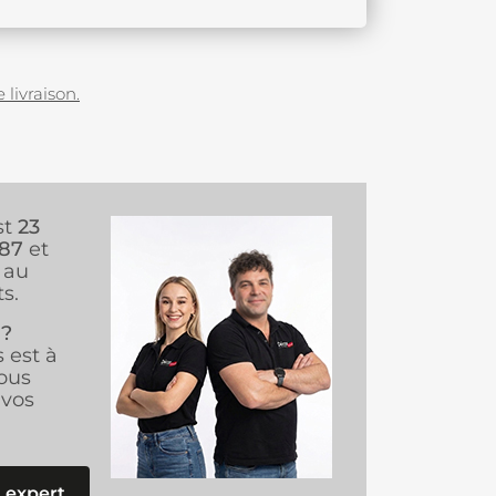
 livraison.
st
23
987
et
au
s.
 ?
s est à
ous
vos
 expert