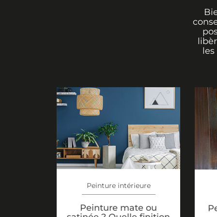
Bi
conse
pos
libè
les
Peinture intérieure
Peinture mate ou
Pe
satinée ? Quelle finition