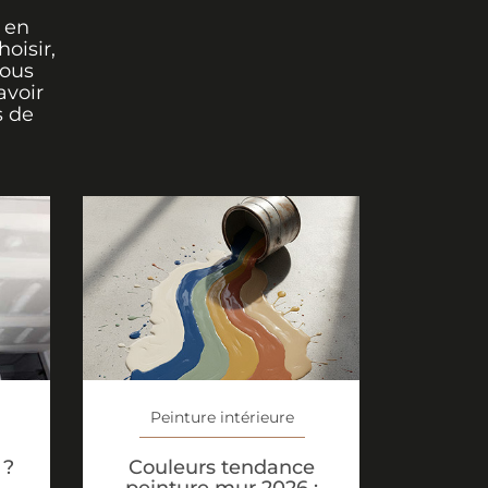
 en
oisir,
vous
avoir
s de
Peinture intérieure
Couleurs tendance
 ?
peinture mur 2026 :