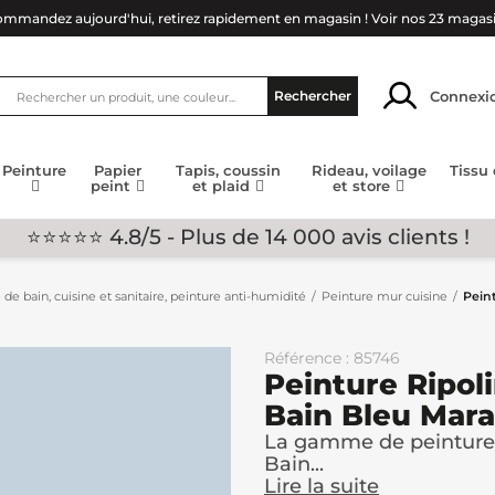
mmandez aujourd'hui, retirez rapidement en magasin !
Voir nos 23 magas
Connexi
Rechercher
Peinture
Papier
Tapis, coussin
Rideau, voilage
Tissu
peint
et plaid
et store
⭐⭐⭐⭐⭐ 4.8/5 - Plus de 14 000 avis clients !
 de bain, cuisine et sanitaire, peinture anti-humidité
Peinture mur cuisine
Peint
Référence : 85746
Peinture Ripoli
Bain Bleu Mara
La gamme de peinture 
Bain...
Lire la suite