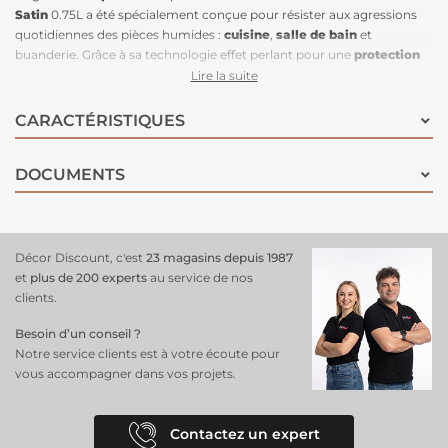
Satin
0.75L a été spécialement conçue pour résister aux agressions
quotidiennes des pièces humides :
cuisine
,
salle de bain
et
buanderie. Grâce à sa technologie effet perlant pour une
protection
renforcée
aux traces d'eau, l'eau ne pénètre pas le support mais
Lire la suite
ruisselle. La teneur en résine de cette peinture la rend très
lessivable
et particulièrement résistante aux graisses et à
l’humidité
. De l'eau et
CARACTÉRISTIQUES
une éponge suffisent à garantir des murs d'une propreté
irréprochable. Elle peut recouvrir d'anciennes peintures
DOCUMENTS
glycérophtaliques. Cette peinture est également concentrée en
principes actifs, ce qui lui permet une grande
résistance aux
moisissures
, et d'assurer une bonne tenue de sa couleur dans le
temps. Sobre et délicate, la teinte
Jaune Renoir Satin
est une teinte
incontournable en décoration et apporte une ambiance naturelle et
Décor Discount, c'est
23 magasins depuis 1987
raffinée.
et
plus de 200 experts
au service de nos
clients.
Besoin d’un conseil ?
Notre service clients est à votre écoute pour
vous accompagner dans vos projets.
Contactez un expert