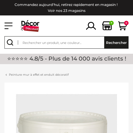
Commandez aujourd'hui, retirez rapidement en magasin !
Voir nos 23 magasins
+
0
Rechercher
⭐⭐⭐⭐⭐ 4.8/5 - Plus de 14 000 avis clients !
Peinture mur à effet et enduit décoratif