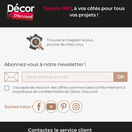
Depuis 1987
, à vos côtés pour tous
vos projets !
Trouvez le magasin le plus
proche de chez vous
Abonnez-vous à notre newsletter !
J'accepte de recevoir des offres commerciales conformément à
la politique de confidentialité de Décor Discount
Facebook
YouTube
Pinterest
Instagram
Suivez-nous !
Contactez le service client