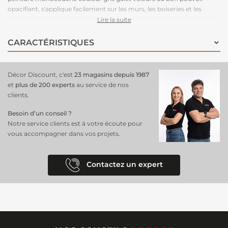
opacifiant, s'applique facilement sur les murs, les boiseries et les
radiateurs. Dotée d'une formule qui purifie l'air intérieur, cette
Lire la suite
peinture absorbera jusqu'à 60% du formaldéhyde en 24 heures.
CARACTÉRISTIQUES
Décor Discount, c'est
23 magasins depuis 1987
et
plus de 200 experts
au service de nos
clients.
Besoin d’un conseil ?
Notre service clients est à votre écoute pour
vous accompagner dans vos projets.
Contactez un expert