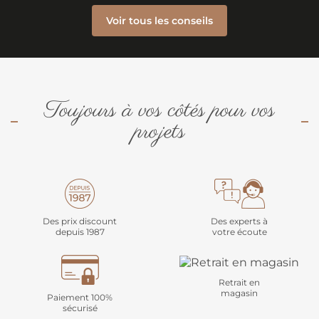
Voir tous les conseils
Toujours à vos côtés pour vos
projets
Des prix discount
Des experts à
depuis 1987
votre écoute
Retrait en
magasin
Paiement 100%
sécurisé