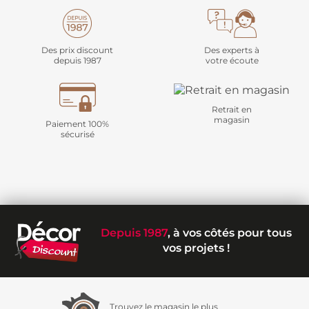
Des prix discount
Des experts à
depuis 1987
votre écoute
Retrait en
magasin
Paiement 100%
sécurisé
Depuis 1987
, à vos côtés pour tous
vos projets !
Trouvez le magasin le plus