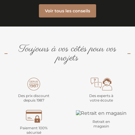
Voir tous les conseils
Toujours à vos côtés pour vos
projets
Des prix discount
Des experts à
depuis 1987
votre écoute
Retrait en
magasin
Paiement 100%
sécurisé