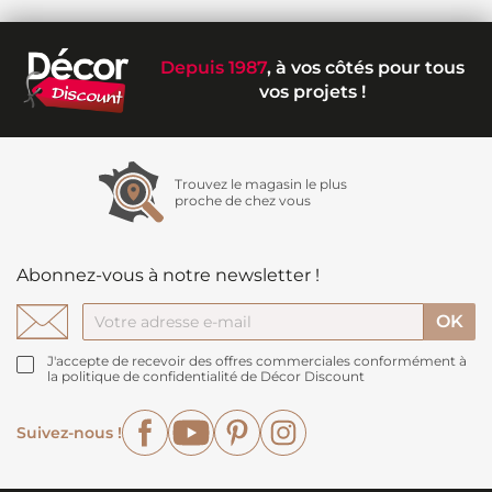
Depuis 1987
, à vos côtés pour tous
vos projets !
Trouvez le magasin le plus
proche de chez vous
Abonnez-vous à notre newsletter !
J'accepte de recevoir des offres commerciales conformément à
la politique de confidentialité de Décor Discount
Facebook
YouTube
Pinterest
Instagram
Suivez-nous !