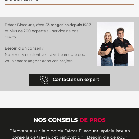
Décor Discount, c'est
23 magasins depuis 1987
et
plus de 200 experts
au service de nos
clients.
Besoin d’un conseil ?
Notre service clients est à votre écoute pour
vous accompagner dans vos projets.
Contactez un expert
NOS CONSEILS
DE PROS
Bienvenue sur le blog de Décor Discount, spécialiste en
conseils de travaux et rénovation ! Besoin d'aide pour