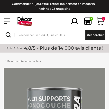
Commandez aujourd'hui, retirez rapidement en magasin !
Voir nos 23 magasins
+
0
Rechercher
⭐⭐⭐⭐⭐ 4.8/5 - Plus de 14 000 avis clients !
Peinture intérieure couleur