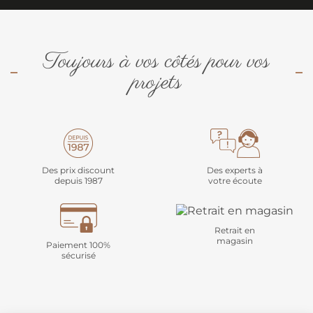
Toujours à vos côtés pour vos
projets
Des prix discount
Des experts à
depuis 1987
votre écoute
Retrait en
magasin
Paiement 100%
sécurisé