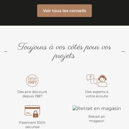
Voir tous les conseils
Toujours à vos côtés pour vos
projets
Des prix discount
Des experts à
depuis 1987
votre écoute
Retrait en
magasin
Paiement 100%
sécurisé