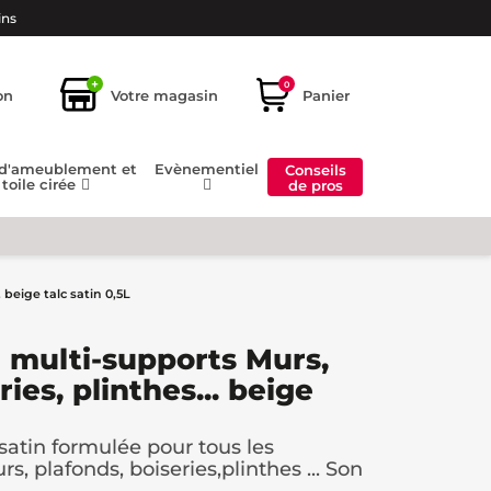
ins
+
0
on
Votre magasin
Panier
 d'ameublement et
Evènementiel
Conseils
toile cirée
de pros
 beige talc satin 0,5L
 multi-supports Murs,
ies, plinthes... beige
atin formulée pour tous les
rs, plafonds, boiseries,plinthes ... Son