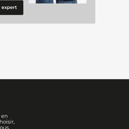
 expert
 en
oisir,
vous