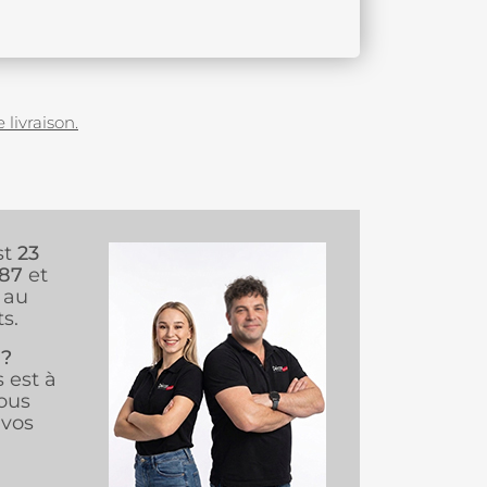
 livraison.
st
23
987
et
au
s.
 ?
s est à
ous
vos