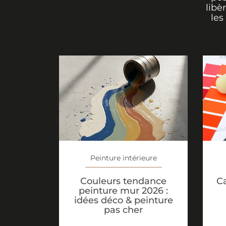
libè
les
Peinture intérieure
Couleurs tendance
Ca
peinture mur 2026 :
idées déco & peinture
pas cher