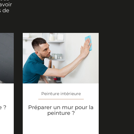
avoir
s de
Peinture intérieure
e ?
Préparer un mur pour la
peinture ?