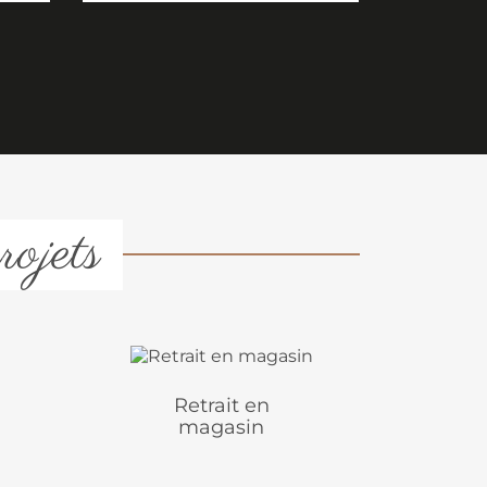
rojets
Retrait en
magasin