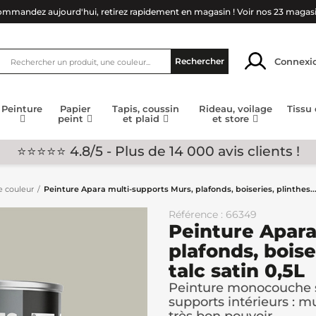
mmandez aujourd'hui, retirez rapidement en magasin !
Voir nos 23 magas
Connexi
Rechercher
Peinture
Papier
Tapis, coussin
Rideau, voilage
Tissu
peint
et plaid
et store
⭐⭐⭐⭐⭐ 4.8/5 - Plus de 14 000 avis clients !
e couleur
Peinture Apara multi-supports Murs, plafonds, boiseries, plinthes...
Référence : 66349
Peinture Apara
plafonds, boiser
talc satin 0,5L
Peinture monocouche s
supports intérieurs : mu