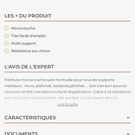
LES + DU PRODUIT
Monocouche
Très facile d'emploi
Multi-support
Résistance aux chocs
L'AVIS DE L'EXPERT
Peinture monocouche satin formulée pour tous les supports
intérieurs : murs, plafonds, boiseries,plinthes ... Son très bon pouvoir
couvrant en fait une peinture facile d'application. Grâce à sa résistance
aux chocs et à sa lessivabilité, elle gardera un bel aspect dans le
temps. Disponible en 54 teintes pour un large choix de déco.
Lire la suite
CARACTÉRISTIQUES
DOCUMENTS