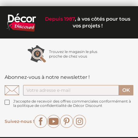
Depuis 1987
, à vos côtés pour tous
vos projets !
Trouvez le magasin le plus
proche de chez vous
Abonnez-vous à notre newsletter !
J'accepte de recevoir des offres commerciales conformément à
la politique de confidentialité de Décor Discount
Facebook
YouTube
Pinterest
Instagram
Suivez-nous !