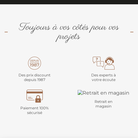
Toujours à vos côtés pour vos
projets
Des prix discount
Des experts à
depuis 1987
votre écoute
Retrait en
magasin
Paiement 100%
sécurisé