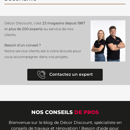
Décor Discount, c'est
23 magasins depuis 1987
et
plus de 200 experts
au service de nos
clients.
Besoin d’un conseil ?
Notre service clients est à votre écoute pour
vous accompagner dans vos projets.
Contactez un expert
NOS CONSEILS
DE PROS
Bienvenue sur le blog de Décor Discount, spécialiste en
conseils de travaux et rénovation ! Besoin d'aide pour