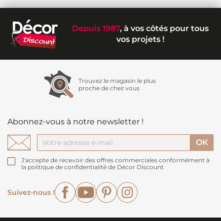
Depuis 1987
, à vos côtés pour tous
vos projets !
Trouvez le magasin le plus
proche de chez vous
Abonnez-vous à notre newsletter !
J'accepte de recevoir des offres commerciales conformément à
la politique de confidentialité de Décor Discount
Facebook
YouTube
Pinterest
Instagram
Suivez-nous !