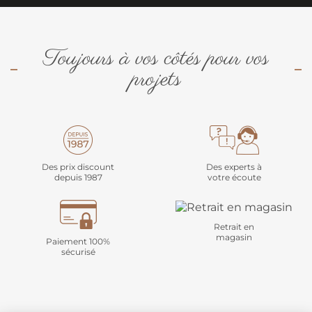
Toujours à vos côtés pour vos
projets
Des prix discount
Des experts à
depuis 1987
votre écoute
Retrait en
magasin
Paiement 100%
sécurisé