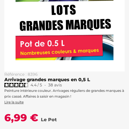
Référence : 8396
Arrivage grandes marques en 0,5 L
4.4
/
5
-
38
avis
Peinture intérieure couleur. Arrivages réguliers de grandes marques à
prix cassé. Affaires à saisir en magasin !
Lire la suite
6,99 €
Le Pot