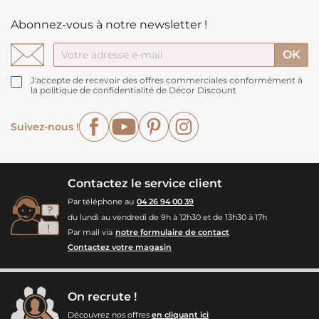
Abonnez-vous à notre newsletter !
J'accepte de recevoir des offres commerciales conformément à
la politique de confidentialité de Décor Discount
Facebook
YouTube
Pinterest
Instagram
Suivez-nous !
Contactez le service client
Par téléphone au
04 26 94 00 39
du lundi au vendredi de 9h à 12h30 et de 13h30 à 17h
Par mail via
notre formulaire de contact
Contactez votre magasin
On recrute !
Découvrez nos offres
en cliquant ici