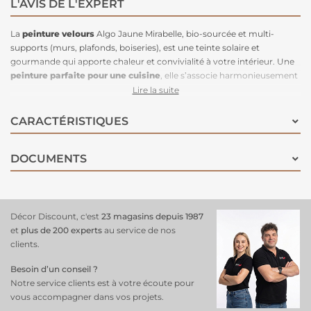
L'AVIS DE L'EXPERT
La
peinture velours
Algo Jaune Mirabelle, bio-sourcée et multi-
supports (murs, plafonds, boiseries), est une teinte solaire et
gourmande qui apporte chaleur et convivialité à votre intérieur. Une
peinture parfaite pour une cuisine
, elle s’associe harmonieusement
avec des meubles foncés, tandis que les couleurs terre et les verts
Lire la suite
créent un contraste doux et apaisant. Pour sublimer ce jaune
éclatant, n’hésitez pas à l’accompagner de teintes plus fortes qui lui
CARACTÉRISTIQUES
donneront de la profondeur. Composée à 98% d'ingrédients naturels
(algues, résine végétale, extraits calcaires et minéraux), cette
peinture
DOCUMENTS
est respectueuse de l'environnement
et saine pour la maison. Sa
finition velours
offre un aspect feutré et décoratif, tout en étant
facilement lessivable pour un entretien pratique.
Décor Discount, c'est
23 magasins depuis 1987
et
plus de 200 experts
au service de nos
clients.
Besoin d’un conseil ?
Notre service clients est à votre écoute pour
vous accompagner dans vos projets.