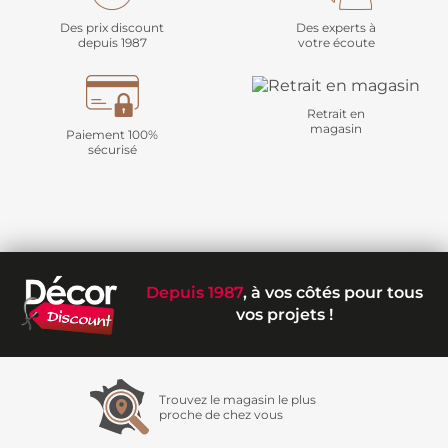
Des prix discount
Des experts à
depuis 1987
votre écoute
Retrait en
magasin
Paiement 100%
sécurisé
Depuis 1987
, à vos côtés pour tous
vos projets !
Trouvez le magasin le plus
proche de chez vous