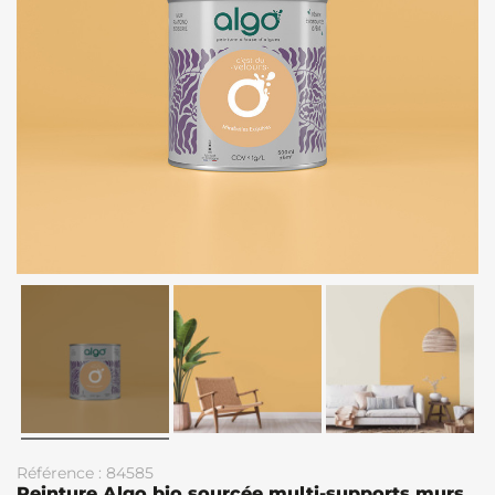
Référence : 84585
Peinture Algo bio sourcée multi-supports murs,