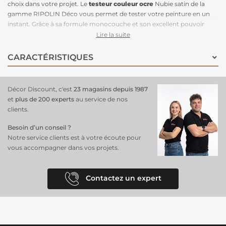
choix dans votre projet. Le
testeur couleur ocre
Nubie satin de la
gamme RIPOLIN Déco vous permet de tester votre peinture en un
instant. Grâce à sa formule monocouche et son excellent pouvoir
opacifiant, cette peinture s'applique aisément sur les murs, les
Lire la suite
boiseries et les radiateurs. Laissez vous séduire par la douceur de
l'ocre Nubie, une teinte élégante et apaisante qui apportera une
CARACTÉRISTIQUES
touche de sérénité et de raffinement à votre intérieur. Disponible en
plusieurs teintes, ce
testeur de peinture Ripolin
est
idéal pour vos
essais sur les murs
. Décor Discount est le meilleur endroit
où
Décor Discount, c'est
23 magasins depuis 1987
acheter un testeur de peinture
pour trouver l'ocre Nubie. Optez
et
plus de 200 experts
au service de nos
pour l'échantillon Ripolin et simplifiez vos futurs travaux de
clients.
décoration.
Besoin d’un conseil ?
Notre service clients est à votre écoute pour
vous accompagner dans vos projets.
Contactez un expert