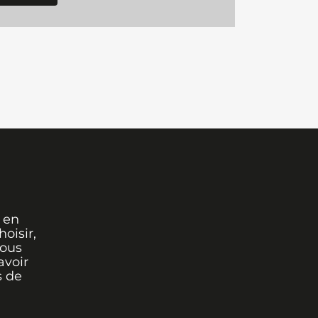
 en
oisir,
vous
avoir
s de