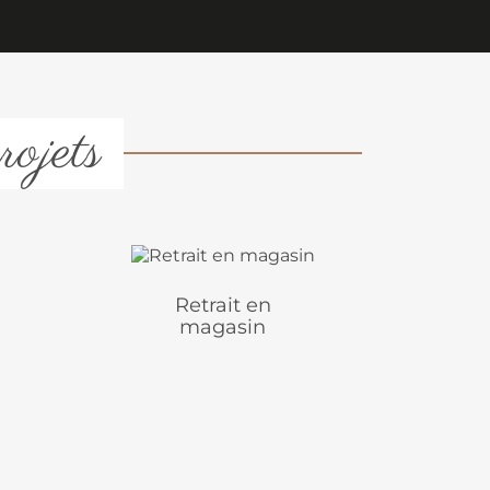
rojets
Retrait en
magasin