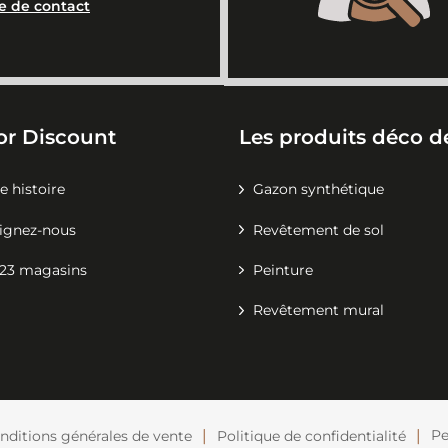
e de contact
or Discount
Les produits déco de
e histoire
Gazon synthétique
ignez-nous
Revêtement de sol
23 magasins
Peinture
Revêtement mural
Pe
nditions générales de vente
Politique de confidentialité