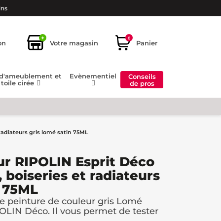
ins
+
0
on
Votre magasin
Panier
 d'ameublement et
Evènementiel
Conseils
toile cirée
de pros
radiateurs gris lomé satin 75ML
ur RIPOLIN Esprit Déco
 boiseries et radiateurs
n 75ML
de peinture de couleur gris Lomé
LIN Déco. Il vous permet de tester