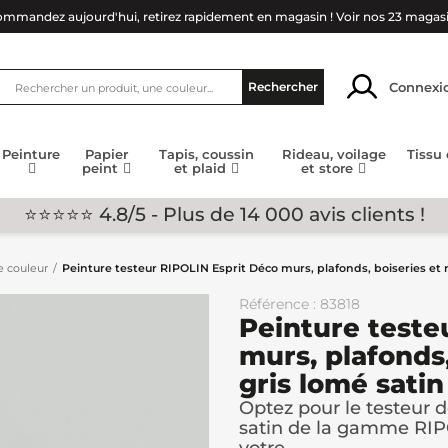
mmandez aujourd'hui, retirez rapidement en magasin !
Voir nos 23 magas
Connexi
Rechercher
Peinture
Papier
Tapis, coussin
Rideau, voilage
Tissu
peint
et plaid
et store
⭐⭐⭐⭐⭐ 4.8/5 - Plus de 14 000 avis clients !
e couleur
Peinture testeur RIPOLIN Esprit Déco murs, plafonds, boiseries et 
Référence : 83818
Peinture teste
murs, plafonds,
gris lomé sati
Optez pour le testeur 
satin de la gamme RIPO