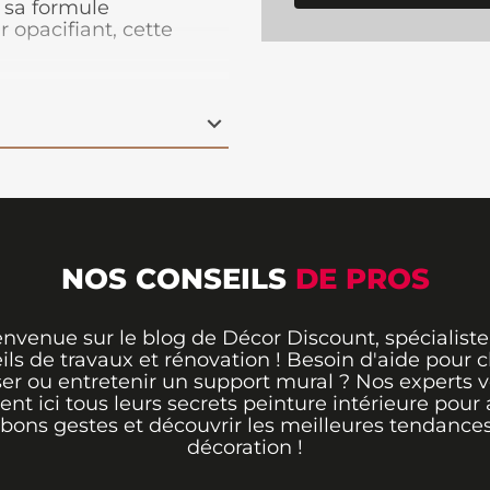
à sa formule
 opacifiant, cette
murs, les boiseries et
ar l'élégance du gris
oderne qui donne à
aine. Disponible en
ture Ripolin
est idéal
 gris lomé avec les
 facilitez vos futurs
NOS CONSEILS
DE PROS
envenue sur le blog de Décor Discount, spécialiste
ils de travaux et rénovation ! Besoin d'aide pour ch
er ou entretenir un support mural ? Nos experts 
rent ici tous leurs secrets peinture intérieure pour 
 bons gestes et découvrir les meilleures tendance
décoration !