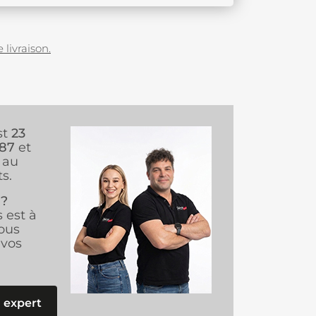
 livraison.
st
23
987
et
au
s.
 ?
s est à
ous
vos
 expert