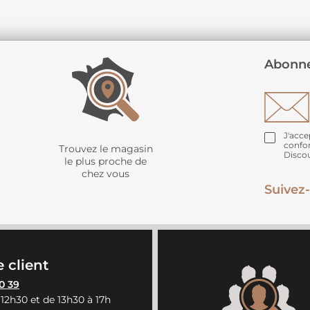
Abonne
J'acce
confo
Trouvez le magasin
Disco
le plus proche de
chez vous
Suivez-
 client
0 39
 12h30 et de 13h30 à 17h