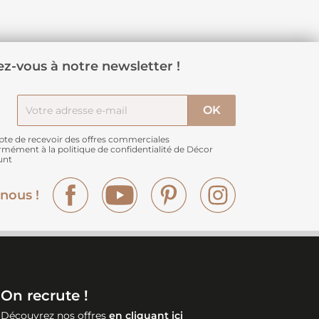
z-vous à notre newsletter !
pte de recevoir des offres commerciales
rmément à
la politique de confidentialité de Décor
unt
Facebook
YouTube
Pinterest
Instagram
nous !
On recrute !
Découvrez nos offres
en cliquant ici