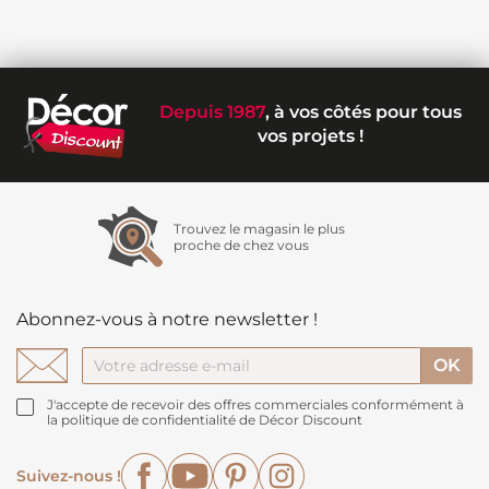
Depuis 1987
, à vos côtés pour tous
vos projets !
Trouvez le magasin le plus
proche de chez vous
Abonnez-vous à notre newsletter !
J'accepte de recevoir des offres commerciales conformément à
la politique de confidentialité de Décor Discount
Facebook
YouTube
Pinterest
Instagram
Suivez-nous !