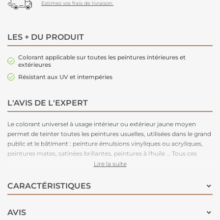
Estimez vos frais de livraison.
LES + DU PRODUIT
Colorant applicable sur toutes les peintures intérieures et
extérieures
Résistant aux UV et intempéries
L'AVIS DE L'EXPERT
Le colorant universel à usage intérieur ou extérieur jaune moyen
permet de teinter toutes les peintures usuelles, utilisées dans le grand
public et le bâtiment : peinture émulsions vinyliques ou acryliques,
peintures mates, satinées brillantes, peintures à l'huile … Tous ces
colorants sont solides à la lumière et aux intempéries. Seuls les jaune,
Lire la suite
rouge, vert et le orange ne sont pas recommandés à l'extérieur
lorsqu'ils sont utilisés dans les teintes pastel.
CARACTÉRISTIQUES
AVIS