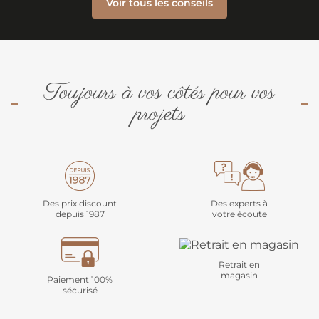
Voir tous les conseils
Toujours à vos côtés pour vos
projets
Des prix discount
Des experts à
depuis 1987
votre écoute
Retrait en
magasin
Paiement 100%
sécurisé