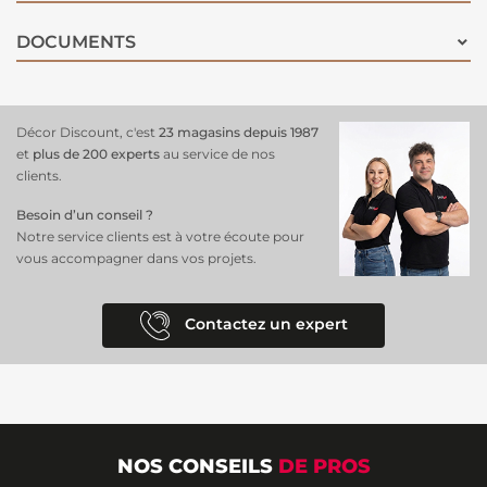
DOCUMENTS
Décor Discount, c'est
23 magasins depuis 1987
et
plus de 200 experts
au service de nos
clients.
Besoin d’un conseil ?
Notre service clients est à votre écoute pour
vous accompagner dans vos projets.
Contactez un expert
NOS CONSEILS
DE PROS