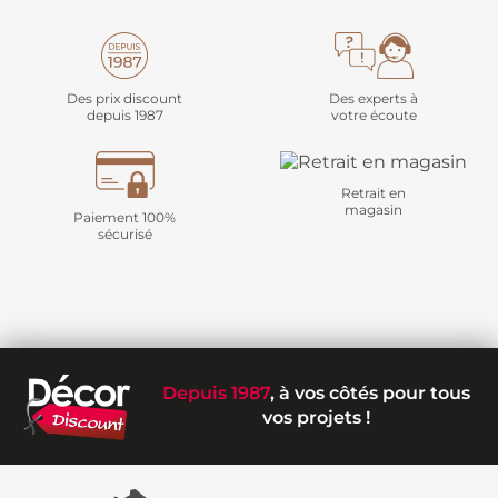
Des prix discount
Des experts à
depuis 1987
votre écoute
Retrait en
magasin
Paiement 100%
sécurisé
Depuis 1987
, à vos côtés pour tous
vos projets !