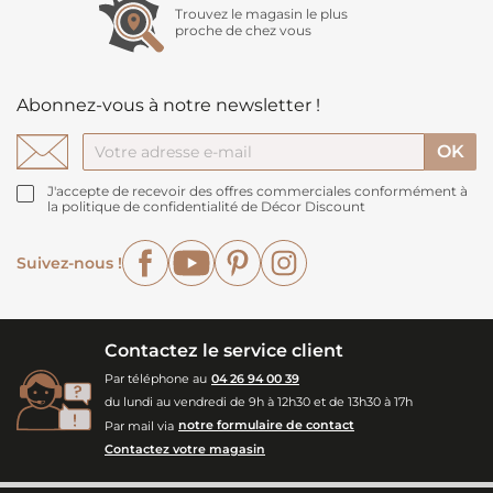
Trouvez le magasin le plus
proche de chez vous
Abonnez-vous à notre newsletter !
J'accepte de recevoir des offres commerciales conformément à
la politique de confidentialité de Décor Discount
Facebook
YouTube
Pinterest
Instagram
Suivez-nous !
Contactez le service client
Par téléphone au
04 26 94 00 39
du lundi au vendredi de 9h à 12h30 et de 13h30 à 17h
Par mail via
notre formulaire de contact
Contactez votre magasin