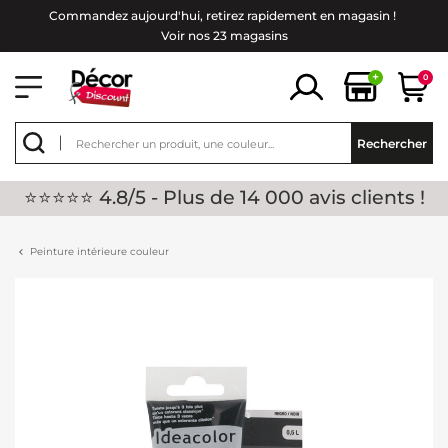
Commandez aujourd'hui, retirez rapidement en magasin !
Voir nos 23 magasins
+
0
Rechercher
⭐⭐⭐⭐⭐ 4.8/5 - Plus de 14 000 avis clients !
Peinture intérieure couleur