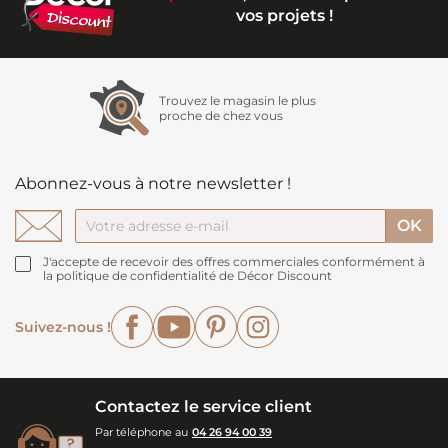
vos projets !
Trouvez le magasin le plus
proche de chez vous
Abonnez-vous à notre newsletter !
J'accepte de recevoir des offres commerciales conformément à
la politique de confidentialité de Décor Discount
Facebook
YouTube
Pinterest
Instagram
Suivez-nous !
Contactez le service client
Par téléphone au
04 26 94 00 39