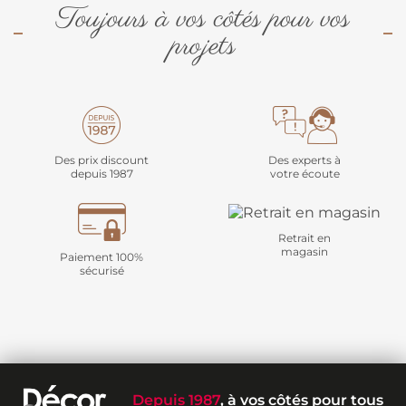
Toujours à vos côtés pour vos
projets
Des prix discount
Des experts à
depuis 1987
votre écoute
Retrait en
magasin
Paiement 100%
sécurisé
Depuis 1987
, à vos côtés pour tous