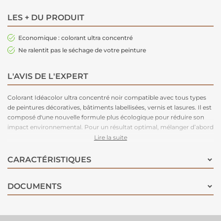
LES + DU PRODUIT
Economique : colorant ultra concentré
Ne ralentit pas le séchage de votre peinture
L'AVIS DE L'EXPERT
Colorant Idéacolor ultra concentré noir compatible avec tous types
de peintures décoratives, bâtiments labellisées, vernis et lasures. Il est
composé d'une nouvelle formule plus écologique pour réduire son
impact environnemental. Pour un résultat optimal, mélanger d’abord
une petite quantité de peinture avec le colorant que vous réintégrez
Lire la suite
ensuite dans le volume total de la peinture à teinter. Ne dépassez pas
10% de colorant par rapport au volume de peinture à teinter. Ces
CARACTÉRISTIQUES
teintes sont miscibles entre elles et assurent une infinité de couleurs
des plus claires au plus soutenues. L'utilisation d'agents dispersants
DOCUMENTS
très élaborés permettent une concentration pigmentaire élevé. Sa
composition sans plomb sans éther de glycol et sans chromate la
rende plus écologique et moins nocive pour la santé.