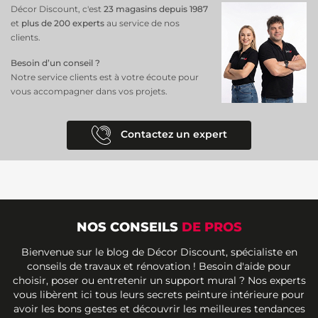
Décor Discount, c'est
23 magasins depuis 1987
et
plus de 200 experts
au service de nos
clients.
Besoin d’un conseil ?
Notre service clients est à votre écoute pour
vous accompagner dans vos projets.
Contactez un expert
NOS CONSEILS
DE PROS
Bienvenue sur le blog de Décor Discount, spécialiste en
conseils de travaux et rénovation ! Besoin d'aide pour
choisir, poser ou entretenir un support mural ? Nos experts
vous libèrent ici tous leurs secrets peinture intérieure pour
avoir les bons gestes et découvrir les meilleures tendances