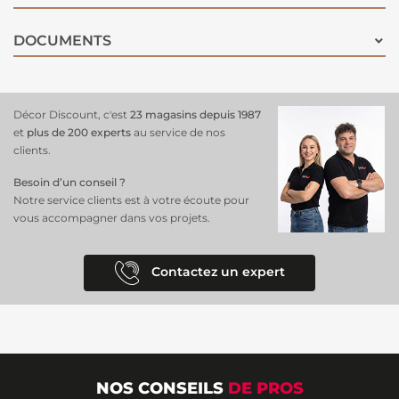
DOCUMENTS
Décor Discount, c'est
23 magasins depuis 1987
et
plus de 200 experts
au service de nos
clients.
Besoin d’un conseil ?
Notre service clients est à votre écoute pour
vous accompagner dans vos projets.
Contactez un expert
NOS CONSEILS
DE PROS