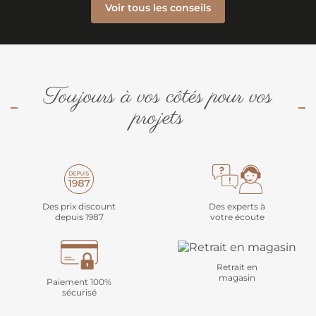
Voir tous les conseils
Toujours à vos côtés pour vos
projets
Des prix discount
Des experts à
depuis 1987
votre écoute
Retrait en
magasin
Paiement 100%
sécurisé