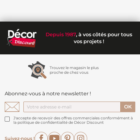
Depuis 1987
, à vos côtés pour tous
vos projets !
Trouvez le magasin le plus
proche de chez vous
Abonnez-vous à notre newsletter !
J'accepte de recevoir des offres commerciales conformément à
la politique de confidentialité de Décor Discount
Facebook
YouTube
Pinterest
Instagram
Suivez-nous !