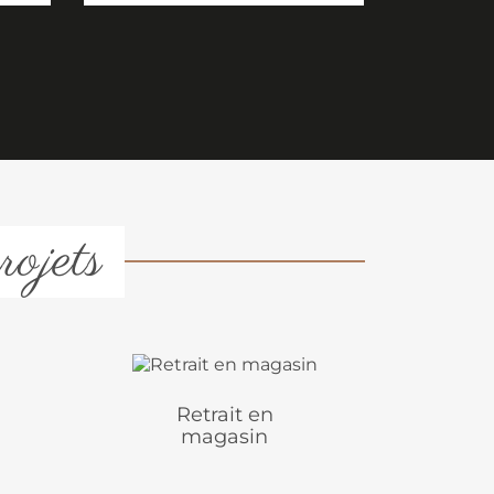
rojets
Retrait en
magasin