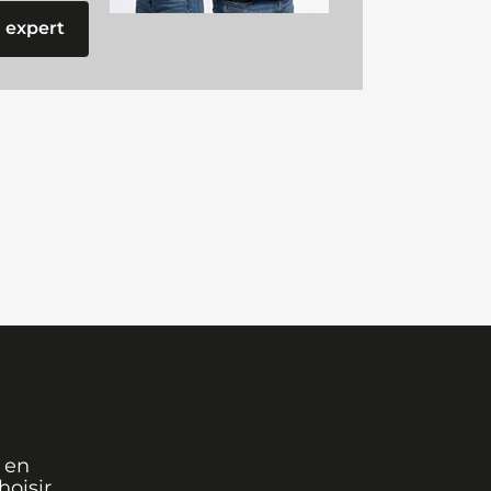
 expert
 en
oisir,