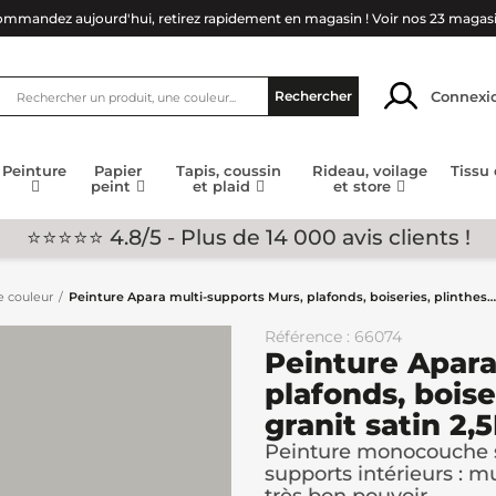
mmandez aujourd'hui, retirez rapidement en magasin !
Voir nos 23 magas
Connexi
Rechercher
Peinture
Papier
Tapis, coussin
Rideau, voilage
Tissu
peint
et plaid
et store
⭐⭐⭐⭐⭐ 4.8/5 - Plus de 14 000 avis clients !
e couleur
Peinture Apara multi-supports Murs, plafonds, boiseries, plinthes… 
Référence : 66074
Peinture Apara
plafonds, boise
granit satin 2,5
Peinture monocouche s
supports intérieurs : mu