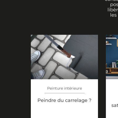
pos
libè
les
Peinture intérieure
Peindre du carrelage ?
sa