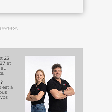
 livraison.
st
23
987
et
au
s.
 ?
s est à
ous
vos