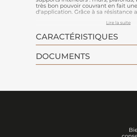
très bon pouvoir couvrant en fait une
d'application. Grâce à sa résistance 
lessivabilité, elle gardera un bel asp
Lire la suite
Disponible en 54 teintes pour un lar
CARACTÉRISTIQUES
DOCUMENTS
Bi
conse