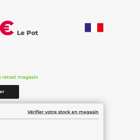
 €
Le Pot
n retrait magasin
er
Vérifier votre stock en magasin