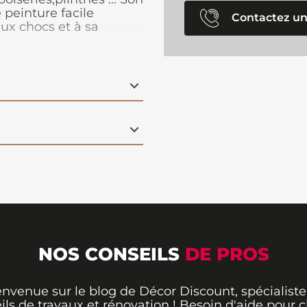
 peinture facile
Contactez un
aux chocs et à sa
ect dans le temps.
ge choix de déco.
NOS CONSEILS
DE PROS
envenue sur le blog de Décor Discount, spécialiste
ils de travaux et rénovation ! Besoin d'aide pour ch