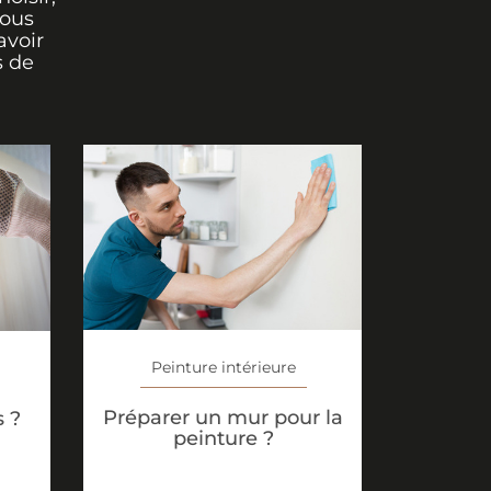
vous
avoir
s de
Peinture intérieure
Préparer un mur pour la
s ?
peinture ?