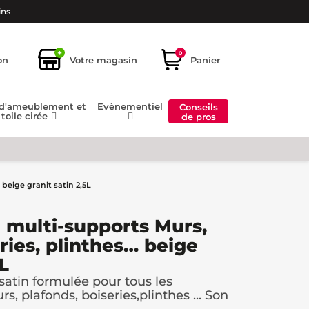
ins
+
0
on
Votre magasin
Panier
 d'ameublement et
Evènementiel
Conseils
toile cirée
de pros
beige granit satin 2,5L
 multi-supports Murs,
ries, plinthes… beige
L
atin formulée pour tous les
rs, plafonds, boiseries,plinthes ... Son