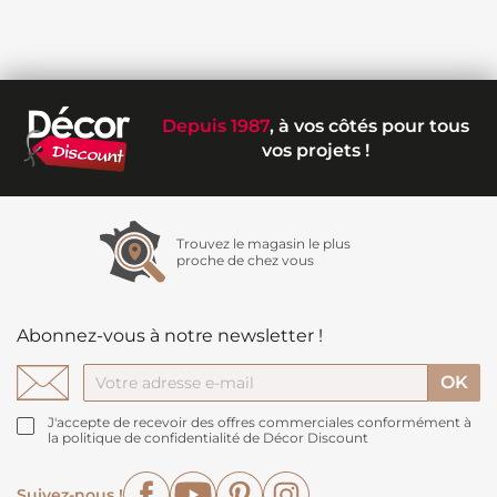
Depuis 1987
, à vos côtés pour tous
vos projets !
Trouvez le magasin le plus
proche de chez vous
Abonnez-vous à notre newsletter !
J'accepte de recevoir des offres commerciales conformément à
la politique de confidentialité de Décor Discount
Facebook
YouTube
Pinterest
Instagram
Suivez-nous !