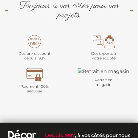
Toujours à vos côtés pour vos
projets
Des prix discount
Des experts à
depuis 1987
votre écoute
Retrait en
magasin
Paiement 100%
sécurisé
Depuis 1987
, à vos côtés pour tous