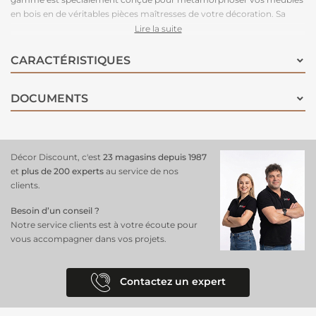
en bois en de véritables pièces maîtresses de votre décoration. Sa
teinte blanc neige apporte une luminosité éclatante à votre espace,
Lire la suite
créant une ambiance élégante et contemporaine. Facile à appliquer
et à séchage rapide, cette peinture transformera votre mobilier en un
CARACTÉRISTIQUES
clin d'œil.
Idéale pour les portes, les lambris, les meubles...
DOCUMENTS
Décor Discount, c'est
23 magasins depuis 1987
et
plus de 200 experts
au service de nos
clients.
Besoin d’un conseil ?
Notre service clients est à votre écoute pour
vous accompagner dans vos projets.
Contactez un expert