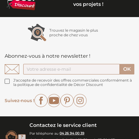
vos projets !
Trouvez le magasin le plus
proche de chez vous
Abonnez-vous à notre newsletter !
J'accepte de recevoir des offres commerciales conformément à
la politique de confidentialité de Décor Discount
Facebook
YouTube
Pinterest
Instagram
Suivez-nous !
Contactez le service client
Par téléphone au
04 26 94 00 39