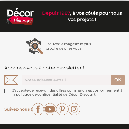
Depuis 1987
, à vos côtés pour tous
vos projets !
Trouvez le magasin le plus
proche de chez vous
Abonnez-vous à notre newsletter !
J'accepte de recevoir des offres commerciales conformément à
la politique de confidentialité de Décor Discount
Facebook
YouTube
Pinterest
Instagram
Suivez-nous !