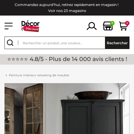
Commandez aujourd'hui, retirez rapidement en magasin !
Voir nos 23 magasins
+
0
Rechercher
⭐⭐⭐⭐⭐ 4.8/5 - Plus de 14 000 avis clients !
Peinture intérieur relooking de meuble