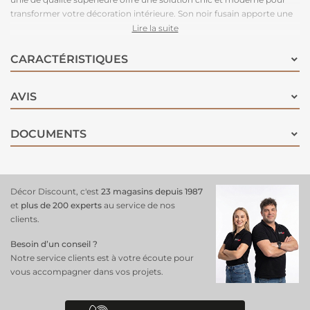
transformer votre décoration intérieure. Son noir fusain apporte une
touche de sophistication et de mystère à votre espace, créant une
Lire la suite
atmosphère à la fois audacieuse et élégante. Facile à appliquer et à
séchage rapide, elle vous permet de métamorphoser vos meubles en
CARACTÉRISTIQUES
un clin d'œil. Sa formule hautement adhérente et durable garantit un
résultat impeccable qui résiste à l'épreuve du temps.
AVIS
DOCUMENTS
Décor Discount, c'est
23 magasins depuis 1987
et
plus de 200 experts
au service de nos
clients.
Besoin d’un conseil ?
Notre service clients est à votre écoute pour
vous accompagner dans vos projets.