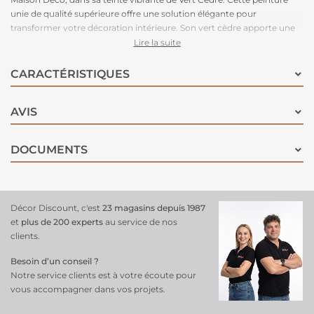
unie de qualité supérieure offre une solution élégante pour
transformer votre décoration intérieure. Son vert cèdre apporte une
touche de nature et de fraîcheur à votre espace, créant une ambiance
Lire la suite
vivifiante et apaisante. Facile à appliquer et à séchage rapide, elle vous
permet de rénover vos meubles en un rien de temps. Sa formule
CARACTÉRISTIQUES
hautement adhérente et durable assure un résultat impeccable qui
résiste au passage du temps !
AVIS
DOCUMENTS
Décor Discount, c'est
23 magasins depuis 1987
et
plus de 200 experts
au service de nos
clients.
Besoin d’un conseil ?
Notre service clients est à votre écoute pour
vous accompagner dans vos projets.