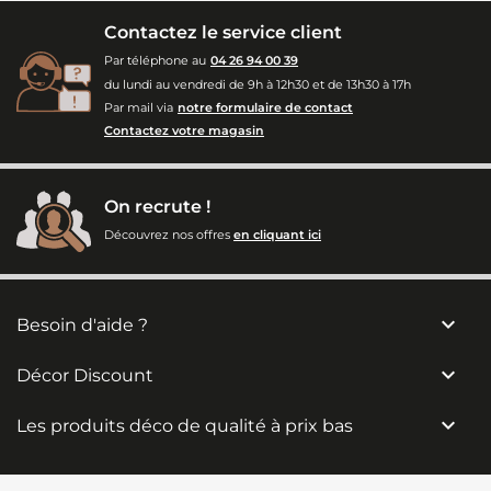
Contactez le service client
Par téléphone au
04 26 94 00 39
du lundi au vendredi de 9h à 12h30 et de 13h30 à 17h
Par mail via
notre formulaire de contact
Contactez votre magasin
On recrute !
Découvrez nos offres
en cliquant ici

Besoin d'aide ?

Décor Discount

Les produits déco de qualité à prix bas