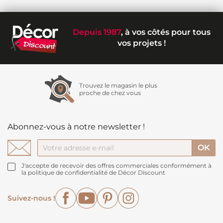
Depuis 1987
, à vos côtés pour tous
vos projets !
Trouvez le magasin le plus
proche de chez vous
Abonnez-vous à notre newsletter !
J'accepte de recevoir des offres commerciales conformément à
la politique de confidentialité de Décor Discount
Facebook
YouTube
Pinterest
Instagram
Suivez-nous !