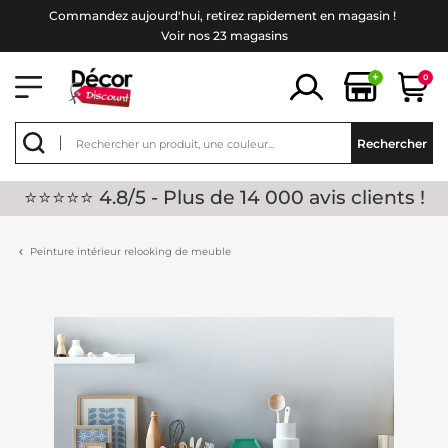
Commandez aujourd'hui, retirez rapidement en magasin !
Voir nos 23 magasins
+
0
Rechercher
⭐⭐⭐⭐⭐ 4.8/5 - Plus de 14 000 avis clients !
Peinture intérieur relooking de meuble