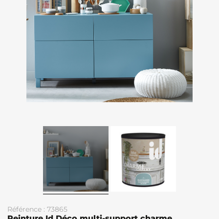
Référence : 73865
Peinture Id Déco multi-support charme