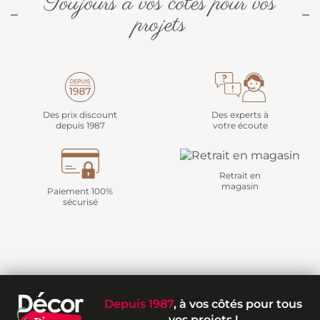
Toujours à vos côtés pour vos
projets
Des prix discount
Des experts à
depuis 1987
votre écoute
Retrait en
magasin
Paiement 100%
sécurisé
Depuis 1987
, à vos côtés pour tous
vos projets !