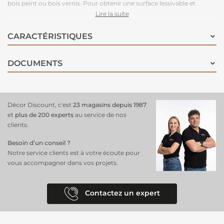
bois peint ou bois vernis. Pour obtenir une surface lessivable et
résistante aux taches, appliquez le protecteur extra mat ou le
Lire la suite
protecteur haute résistance. Vous pouvez donner une finition blanche
cérusée avec la patine blanche.
CARACTÉRISTIQUES
DOCUMENTS
Décor Discount, c'est
23 magasins depuis 1987
et
plus de 200 experts
au service de nos
clients.
Besoin d’un conseil ?
Notre service clients est à votre écoute pour
vous accompagner dans vos projets.
Contactez un expert